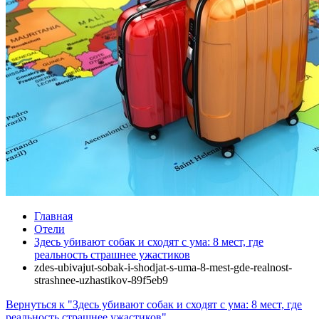
Главная
Отели
Здесь убивают собак и сходят с ума: 8 мест, где
реальность страшнее ужастиков
zdes-ubivajut-sobak-i-shodjat-s-uma-8-mest-gde-realnost-
strashnee-uzhastikov-89f5eb9
Вернуться к "Здесь убивают собак и сходят с ума: 8 мест, где
реальность страшнее ужастиков"