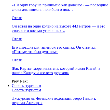
«Ни одну гору не принимаю как должное» — последние
слова альпиниста, погибшего под…
Отели
Он встал на одно колено на высоте 443 метров — и это
стоило им восьми уголовных…
Отели
Его спрашивали, зачем он это сделал. Он отвечал:
«Потому что был дураком»
Отели
Жак Картье, мореплаватель, который искал Китай, а
нашёл Канаду и «золото дураков»
Prev
Next
Советы туристам
Советы туристам
Экскурсия на Чегемские водопады, озеро Гижгит,
перевал Актопрак