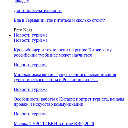
аркадам
Достопримечательности
Еда в Германии: где питаться и сколько стоит?
Prev
Next
Новости туризма
Новости туризма
Кросс-бордер и технологии на рынке Китая: чему
российский турбизнес может научиться
Новости туризма
Минэкономразвития: существенного выравнивания
туристического сезона в России пока не …
Новости туризма
Особенности работы с Китаем: портрет туриста, каналы
продаж и искусство коммуникации
Новости туризма
Маевка ТУРСЛИВКИ в стиле BBQ 2026