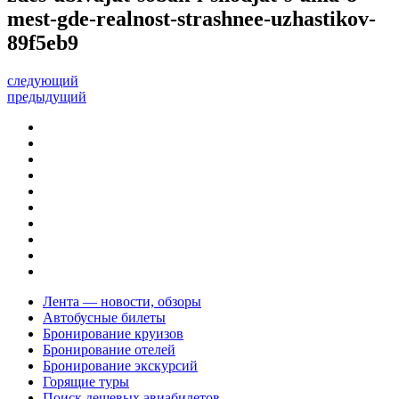
mest-gde-realnost-strashnee-uzhastikov-
89f5eb9
следующий
предыдущий
Лента — новости, обзоры
Автобусные билеты
Бронирование круизов
Бронирование отелей
Бронирование экскурсий
Горящие туры
Поиск дешевых авиабилетов