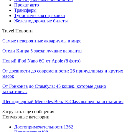
Прокат авто
Трансферы
Туристическая страховка
Железнодорожные билеты
Travel Новости
Самые невероятные аквариумы в мире
Отели Кипра 5 звезд: лучшие варианты
Новый iPod Nano 6G от Apple (8 фото)
От древности до современности: 26 причудливых и крутых
масок
От Гонконга до Стамбула: 45 кошек, которые давно
захватили…
Шестидверный Mercedes-Benz E-Class вышел на испытания
Загрузить еще сообщения
Популярные категории
Достопримечательности
1362