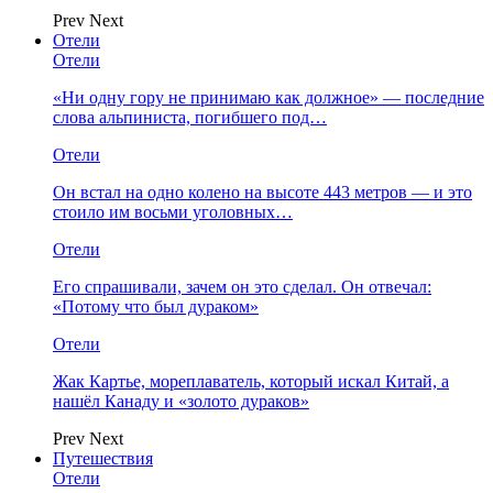
Prev
Next
Отели
Отели
«Ни одну гору не принимаю как должное» — последние
слова альпиниста, погибшего под…
Отели
Он встал на одно колено на высоте 443 метров — и это
стоило им восьми уголовных…
Отели
Его спрашивали, зачем он это сделал. Он отвечал:
«Потому что был дураком»
Отели
Жак Картье, мореплаватель, который искал Китай, а
нашёл Канаду и «золото дураков»
Prev
Next
Путешествия
Отели