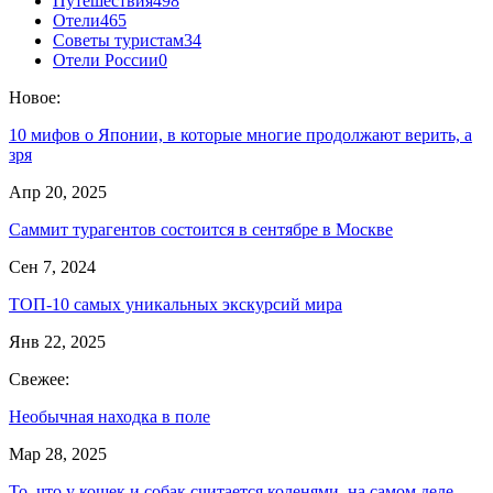
Путешествия
498
Отели
465
Советы туристам
34
Отели России
0
Новое:
10 мифов о Японии, в которые многие продолжают верить, а
зря
Апр 20, 2025
Саммит турагентов состоится в сентябре в Москве
Сен 7, 2024
ТОП-10 самых уникальных экскурсий мира
Янв 22, 2025
Свежее:
Необычная находка в поле
Мар 28, 2025
То, что у кошек и собак считается коленями, на самом деле —