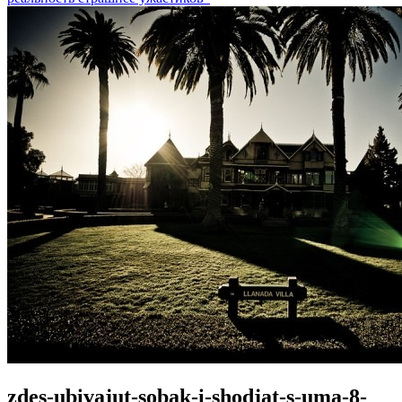
zdes-ubivajut-sobak-i-shodjat-s-uma-8-