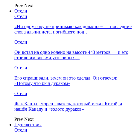
Prev
Next
Отели
Отели
«Ни одну гору не принимаю как должное» — последние
слова альпиниста, погибшего под…
Отели
Он встал на одно колено на высоте 443 метров — и это
стоило им восьми уголовных…
Отели
Его спрашивали, зачем он это сделал. Он отвечал:
«Потому что был дураком»
Отели
Жак Картье, мореплаватель, который искал Китай, а
нашёл Канаду и «золото дураков»
Prev
Next
Путешествия
Отели