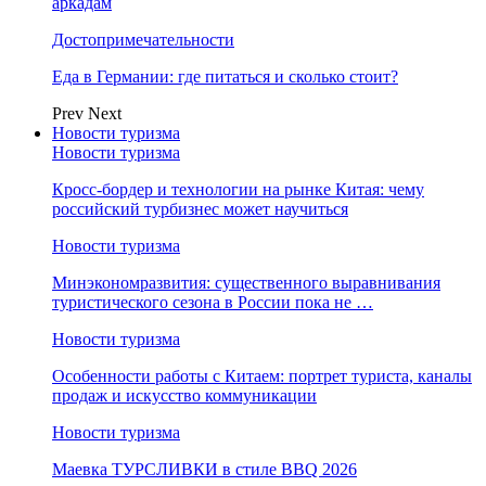
аркадам
Достопримечательности
Еда в Германии: где питаться и сколько стоит?
Prev
Next
Новости туризма
Новости туризма
Кросс-бордер и технологии на рынке Китая: чему
российский турбизнес может научиться
Новости туризма
Минэкономразвития: существенного выравнивания
туристического сезона в России пока не …
Новости туризма
Особенности работы с Китаем: портрет туриста, каналы
продаж и искусство коммуникации
Новости туризма
Маевка ТУРСЛИВКИ в стиле BBQ 2026