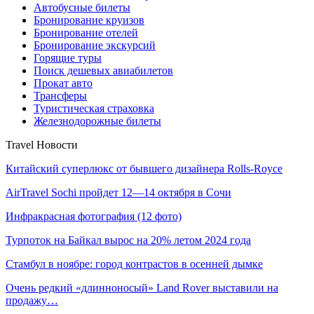
Автобусные билеты
Бронирование круизов
Бронирование отелей
Бронирование экскурсий
Горящие туры
Поиск дешевых авиабилетов
Прокат авто
Трансферы
Туристическая страховка
Железнодорожные билеты
Travel Новости
Китайский суперлюкс от бывшего дизайнера Rolls-Royce
AirTravel Sochi пройдет 12—14 октября в Сочи
Инфракрасная фотография (12 фото)
Турпоток на Байкал вырос на 20% летом 2024 года
Стамбул в ноябре: город контрастов в осенней дымке
Очень редкий «длинноносый» Land Rover выставили на
продажу…