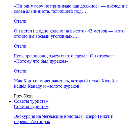
«Ни одну гору не принимаю как должное» — последние
слова альпиниста, погибшего под…
Отели
Он встал на одно колено на высоте 443 метров — и это
стоило им восьми уголовных…
Отели
Его спрашивали, зачем он это сделал. Он отвечал:
«Потому что был дураком»
Отели
Жак Картье, мореплаватель, который искал Китай, а
нашёл Канаду и «золото дураков»
Prev
Next
Советы туристам
Советы туристам
Экскурсия на Чегемские водопады, озеро Гижгит,
перевал Актопрак