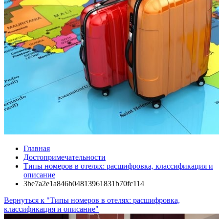
Главная
Достопримечательности
Типы номеров в отелях: расшифровка, классификация и
описание
3be7a2e1a846b04813961831b70fc114
Вернуться к "Типы номеров в отелях: расшифровка,
классификация и описание"