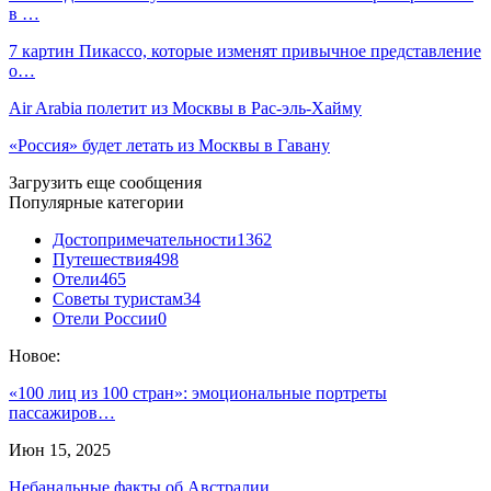
в …
7 картин Пикассо, которые изменят привычное представление
о…
Air Arabia полетит из Москвы в Рас-эль-Хайму
«Россия» будет летать из Москвы в Гавану
Загрузить еще сообщения
Популярные категории
Достопримечательности
1362
Путешествия
498
Отели
465
Советы туристам
34
Отели России
0
Новое:
«100 лиц из 100 стран»: эмоциональные портреты
пассажиров…
Июн 15, 2025
Небанальные факты об Австралии