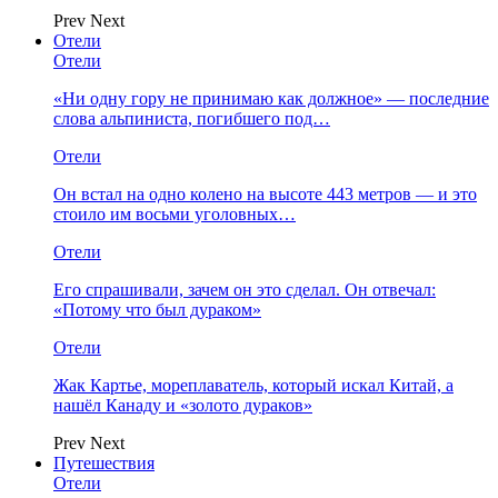
Prev
Next
Отели
Отели
«Ни одну гору не принимаю как должное» — последние
слова альпиниста, погибшего под…
Отели
Он встал на одно колено на высоте 443 метров — и это
стоило им восьми уголовных…
Отели
Его спрашивали, зачем он это сделал. Он отвечал:
«Потому что был дураком»
Отели
Жак Картье, мореплаватель, который искал Китай, а
нашёл Канаду и «золото дураков»
Prev
Next
Путешествия
Отели