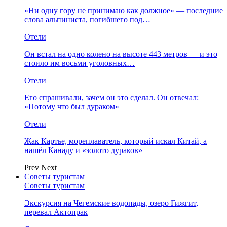
«Ни одну гору не принимаю как должное» — последние
слова альпиниста, погибшего под…
Отели
Он встал на одно колено на высоте 443 метров — и это
стоило им восьми уголовных…
Отели
Его спрашивали, зачем он это сделал. Он отвечал:
«Потому что был дураком»
Отели
Жак Картье, мореплаватель, который искал Китай, а
нашёл Канаду и «золото дураков»
Prev
Next
Советы туристам
Советы туристам
Экскурсия на Чегемские водопады, озеро Гижгит,
перевал Актопрак