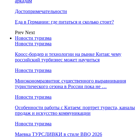
аркадам
Достопримечательности
Еда в Германии: где питаться и сколько стоит?
Prev
Next
Новости туризма
Новости туризма
Кросс-бордер и технологии на рынке Китая: чему
российский турбизнес может научиться
Новости туризма
Минэкономразвития: существенного выравнивания
туристического сезона в России пока не …
Новости туризма
Особенности работы с Китаем: портрет туриста, каналы
продаж и искусство коммуникации
Новости туризма
Маевка ТУРСЛИВКИ в стиле BBQ 2026