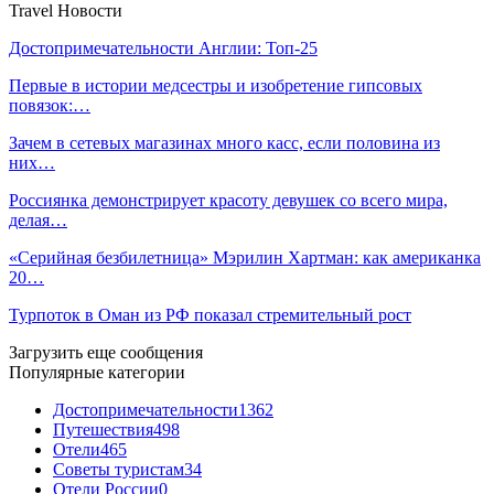
Travel Новости
Достопримечательности Англии: Топ-25
Первые в истории медсестры и изобретение гипсовых
повязок:…
Зачем в сетевых магазинах много касс, если половина из
них…
Россиянка демонстрирует красоту девушек со всего мира,
делая…
«Серийная безбилетница» Мэрилин Хартман: как американка
20…
Турпоток в Оман из РФ показал стремительный рост
Загрузить еще сообщения
Популярные категории
Достопримечательности
1362
Путешествия
498
Отели
465
Советы туристам
34
Отели России
0