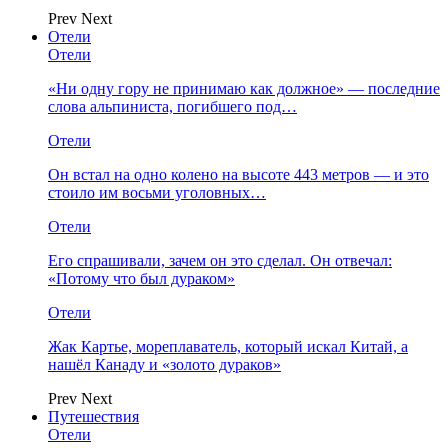
Prev
Next
Отели
Отели
«Ни одну гору не принимаю как должное» — последние
слова альпиниста, погибшего под…
Отели
Он встал на одно колено на высоте 443 метров — и это
стоило им восьми уголовных…
Отели
Его спрашивали, зачем он это сделал. Он отвечал:
«Потому что был дураком»
Отели
Жак Картье, мореплаватель, который искал Китай, а
нашёл Канаду и «золото дураков»
Prev
Next
Путешествия
Отели