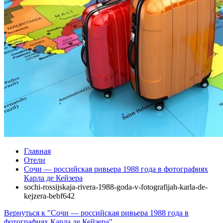
Главная
Отели
Сочи — российская ривьера 1988 года в фотографиях
Карла де Кейзера
sochi-rossijskaja-rivera-1988-goda-v-fotografijah-karla-de-
kejzera-bebf642
Вернуться к "Сочи — российская ривьера 1988 года в
фотографиях Карла де Кейзера"