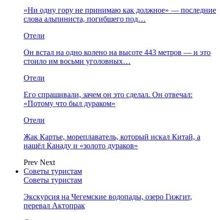
«Ни одну гору не принимаю как должное» — последние
слова альпиниста, погибшего под…
Отели
Он встал на одно колено на высоте 443 метров — и это
стоило им восьми уголовных…
Отели
Его спрашивали, зачем он это сделал. Он отвечал:
«Потому что был дураком»
Отели
Жак Картье, мореплаватель, который искал Китай, а
нашёл Канаду и «золото дураков»
Prev
Next
Советы туристам
Советы туристам
Экскурсия на Чегемские водопады, озеро Гижгит,
перевал Актопрак