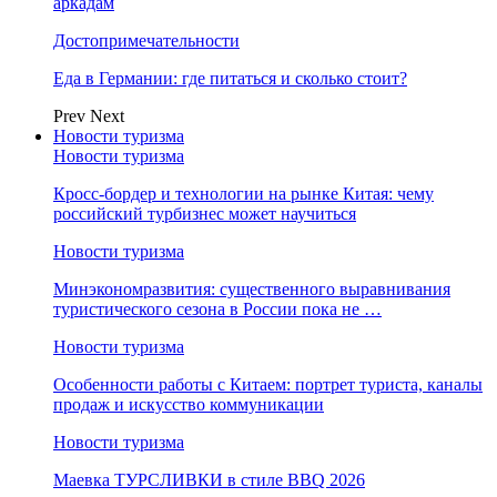
аркадам
Достопримечательности
Еда в Германии: где питаться и сколько стоит?
Prev
Next
Новости туризма
Новости туризма
Кросс-бордер и технологии на рынке Китая: чему
российский турбизнес может научиться
Новости туризма
Минэкономразвития: существенного выравнивания
туристического сезона в России пока не …
Новости туризма
Особенности работы с Китаем: портрет туриста, каналы
продаж и искусство коммуникации
Новости туризма
Маевка ТУРСЛИВКИ в стиле BBQ 2026