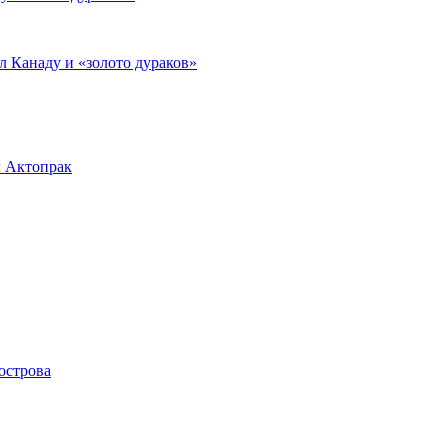
л Канаду и «золото дураков»
л Актопрак
острова