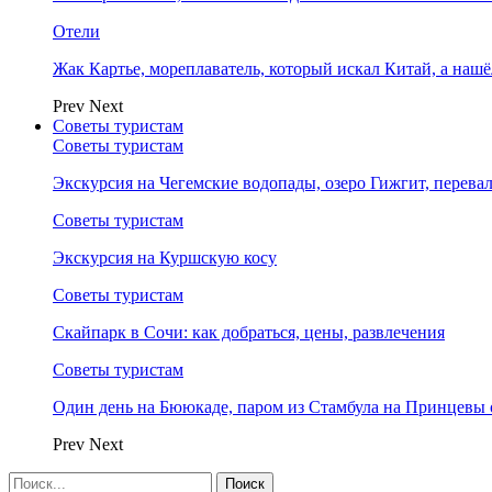
Отели
Жак Картье, мореплаватель, который искал Китай, а нашё
Prev
Next
Советы туристам
Советы туристам
Экскурсия на Чегемские водопады, озеро Гижгит, перева
Советы туристам
Экскурсия на Куршскую косу
Советы туристам
Скайпарк в Сочи: как добраться, цены, развлечения
Советы туристам
Один день на Бююкаде, паром из Стамбула на Принцевы 
Prev
Next