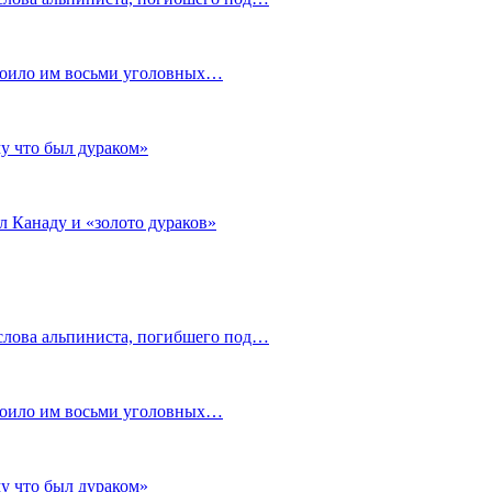
стоило им восьми уголовных…
му что был дураком»
л Канаду и «золото дураков»
слова альпиниста, погибшего под…
стоило им восьми уголовных…
му что был дураком»