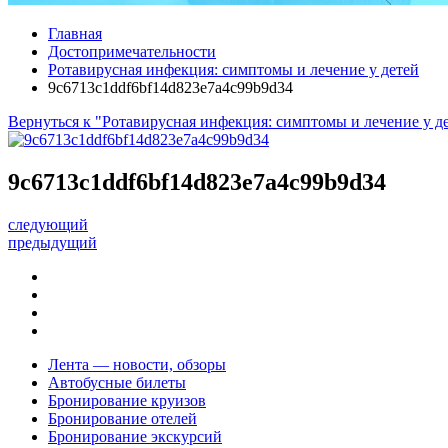
Главная
Достопримечательности
Ротавирусная инфекция: симптомы и лечение у детей
9c6713c1ddf6bf14d823e7a4c99b9d34
Вернуться к "Ротавирусная инфекция: симптомы и лечение у д
9c6713c1ddf6bf14d823e7a4c99b9d34
следующий
предыдущий
Лента — новости, обзоры
Автобусные билеты
Бронирование круизов
Бронирование отелей
Бронирование экскурсий