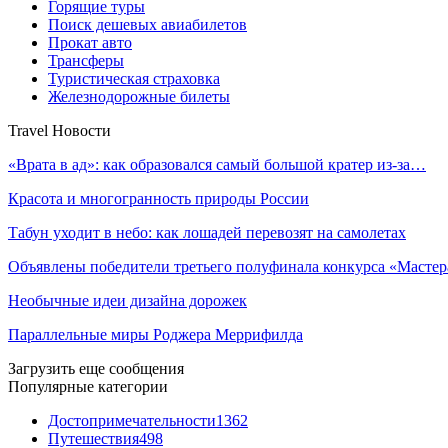
Горящие туры
Поиск дешевых авиабилетов
Прокат авто
Трансферы
Туристическая страховка
Железнодорожные билеты
Travel Новости
«Врата в ад»: как образовался самый большой кратер из-за…
Красота и многогранность природы России
Табун уходит в небо: как лошадей перевозят на самолетах
Объявлены победители третьего полуфинала конкурса «Масте
Необычные идеи дизайна дорожек
Параллельные миры Роджера Меррифилда
Загрузить еще сообщения
Популярные категории
Достопримечательности
1362
Путешествия
498