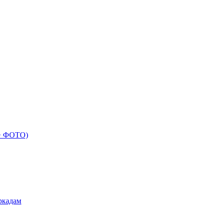
 + ФОТО)
ркадам