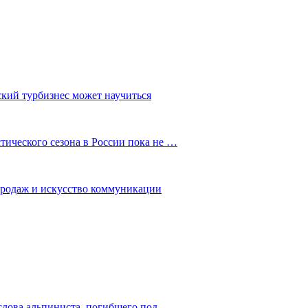
ский турбизнес может научиться
ического сезона в России пока не …
 продаж и искусство коммуникации
слова альпиниста, погибшего под…