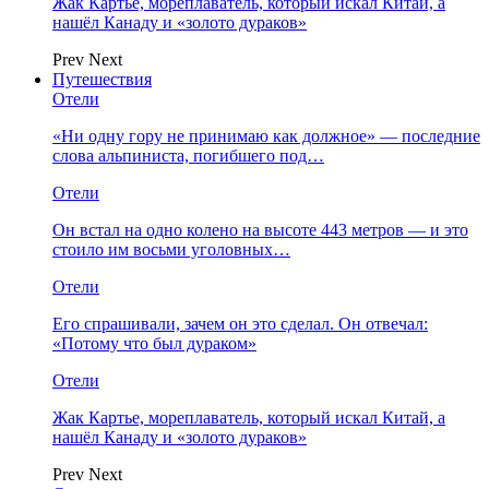
Жак Картье, мореплаватель, который искал Китай, а
нашёл Канаду и «золото дураков»
Prev
Next
Путешествия
Отели
«Ни одну гору не принимаю как должное» — последние
слова альпиниста, погибшего под…
Отели
Он встал на одно колено на высоте 443 метров — и это
стоило им восьми уголовных…
Отели
Его спрашивали, зачем он это сделал. Он отвечал:
«Потому что был дураком»
Отели
Жак Картье, мореплаватель, который искал Китай, а
нашёл Канаду и «золото дураков»
Prev
Next