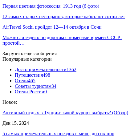
Первая цветная фотосессия, 1913 год (6 фото)
12 самых старых ресторанов, которые работают сотни лет
AirTravel Sochi пройдет 12—14 октября в Сочи
Можно ли ездить по дорогам с номерами времен СССР:
простой…
Загрузить еще сообщения
Популярные категории
Достопримечательности
1362
Путешествия
498
Отели
465
Советы туристам
34
Отели России
0
Новое:
Активный отдых в Турции: какой курорт выбрать? (Обзор)
Дек 15, 2024
5 самых примечательных поездов в мире, до сих пор