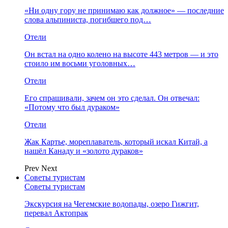
«Ни одну гору не принимаю как должное» — последние
слова альпиниста, погибшего под…
Отели
Он встал на одно колено на высоте 443 метров — и это
стоило им восьми уголовных…
Отели
Его спрашивали, зачем он это сделал. Он отвечал:
«Потому что был дураком»
Отели
Жак Картье, мореплаватель, который искал Китай, а
нашёл Канаду и «золото дураков»
Prev
Next
Советы туристам
Советы туристам
Экскурсия на Чегемские водопады, озеро Гижгит,
перевал Актопрак