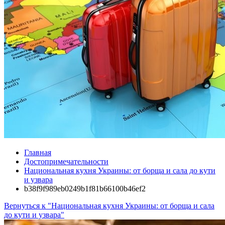
Главная
Достопримечательности
Национальная кухня Украины: от борща и сала до кути
и узвара
b38f9f989eb0249b1f81b66100b46ef2
Вернуться к "Национальная кухня Украины: от борща и сала
до кути и узвара"