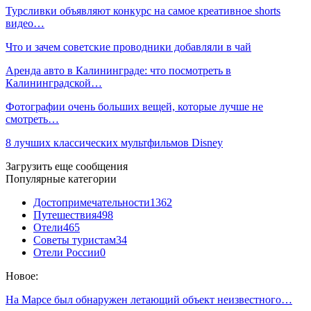
Турсливки объявляют конкурс на самое креативное shorts
видео…
Что и зачем советские проводники добавляли в чай
Аренда авто в Калининграде: что посмотреть в
Калининградской…
Фотографии очень больших вещей, которые лучше не
смотреть…
8 лучших классических мультфильмов Disney
Загрузить еще сообщения
Популярные категории
Достопримечательности
1362
Путешествия
498
Отели
465
Советы туристам
34
Отели России
0
Новое:
На Марсе был обнаружен летающий объект неизвестного…