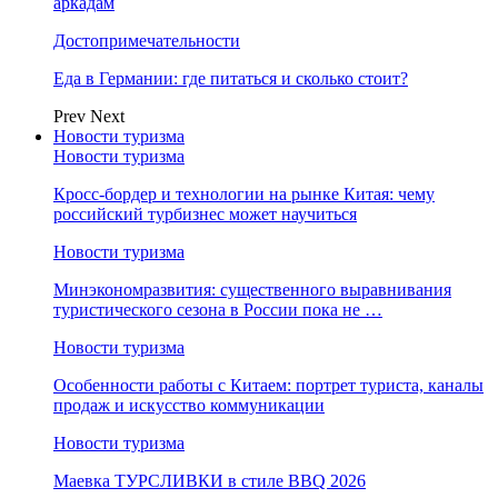
аркадам
Достопримечательности
Еда в Германии: где питаться и сколько стоит?
Prev
Next
Новости туризма
Новости туризма
Кросс-бордер и технологии на рынке Китая: чему
российский турбизнес может научиться
Новости туризма
Минэкономразвития: существенного выравнивания
туристического сезона в России пока не …
Новости туризма
Особенности работы с Китаем: портрет туриста, каналы
продаж и искусство коммуникации
Новости туризма
Маевка ТУРСЛИВКИ в стиле BBQ 2026