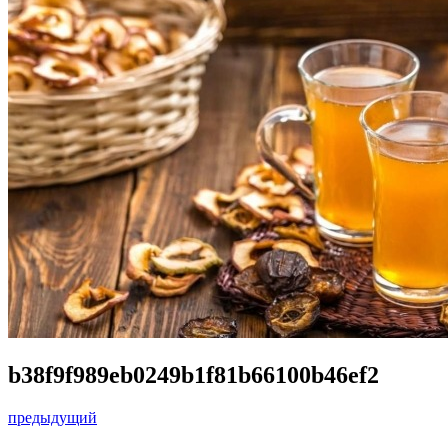
b38f9f989eb0249b1f81b66100b46ef2
предыдущий