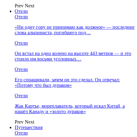
Prev
Next
Отели
Отели
«Ни одну гору не принимаю как должное» — последние
слова альпиниста, погибшего под…
Отели
Он встал на одно колено на высоте 443 метров — и это
стоило им восьми уголовных…
Отели
Его спрашивали, зачем он это сделал. Он отвечал:
«Потому что был дураком»
Отели
Жак Картье, мореплаватель, который искал Китай, а
нашёл Канаду и «золото дураков»
Prev
Next
Путешествия
Отели