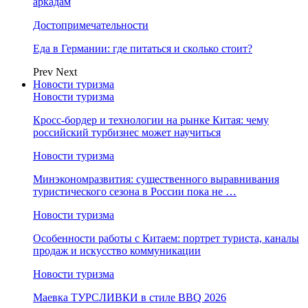
аркадам
Достопримечательности
Еда в Германии: где питаться и сколько стоит?
Prev
Next
Новости туризма
Новости туризма
Кросс-бордер и технологии на рынке Китая: чему
российский турбизнес может научиться
Новости туризма
Минэкономразвития: существенного выравнивания
туристического сезона в России пока не …
Новости туризма
Особенности работы с Китаем: портрет туриста, каналы
продаж и искусство коммуникации
Новости туризма
Маевка ТУРСЛИВКИ в стиле BBQ 2026