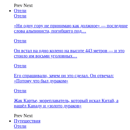
Prev
Next
Отели
Отели
«Ни одну гору не принимаю как должное» — последние
слова альпиниста, погибшего под…
Отели
Он встал на одно колено на высоте 443 метров — и это
стоило им восьми уголовных…
Отели
Его спрашивали, зачем он это сделал. Он отвечал:
«Потому что был дураком»
Отели
Жак Картье, мореплаватель, который искал Китай, а
нашёл Канаду и «золото дураков»
Prev
Next
Путешествия
Отели