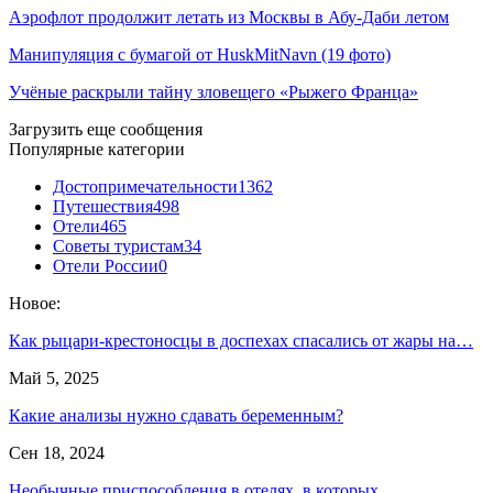
Аэрофлот продолжит летать из Москвы в Абу-Даби летом
Манипуляция с бумагой от HuskMitNavn (19 фото)
Учёные раскрыли тайну зловещего «Рыжего Франца»
Загрузить еще сообщения
Популярные категории
Достопримечательности
1362
Путешествия
498
Отели
465
Советы туристам
34
Отели России
0
Новое:
Как рыцари-крестоносцы в доспехах спасались от жары на…
Май 5, 2025
Какие анализы нужно сдавать беременным?
Сен 18, 2024
Необычные приспособления в отелях, в которых