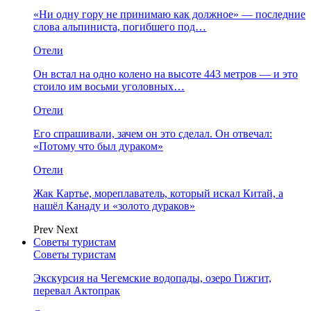
«Ни одну гору не принимаю как должное» — последние
слова альпиниста, погибшего под…
Отели
Он встал на одно колено на высоте 443 метров — и это
стоило им восьми уголовных…
Отели
Его спрашивали, зачем он это сделал. Он отвечал:
«Потому что был дураком»
Отели
Жак Картье, мореплаватель, который искал Китай, а
нашёл Канаду и «золото дураков»
Prev
Next
Советы туристам
Советы туристам
Экскурсия на Чегемские водопады, озеро Гижгит,
перевал Актопрак