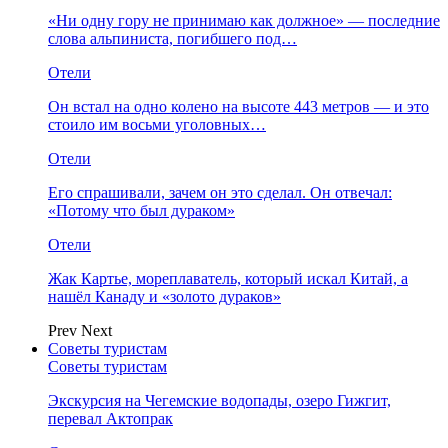
«Ни одну гору не принимаю как должное» — последние
слова альпиниста, погибшего под…
Отели
Он встал на одно колено на высоте 443 метров — и это
стоило им восьми уголовных…
Отели
Его спрашивали, зачем он это сделал. Он отвечал:
«Потому что был дураком»
Отели
Жак Картье, мореплаватель, который искал Китай, а
нашёл Канаду и «золото дураков»
Prev
Next
Советы туристам
Советы туристам
Экскурсия на Чегемские водопады, озеро Гижгит,
перевал Актопрак