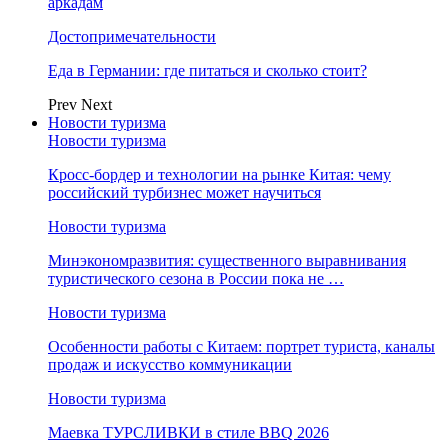
аркадам
Достопримечательности
Еда в Германии: где питаться и сколько стоит?
Prev
Next
Новости туризма
Новости туризма
Кросс-бордер и технологии на рынке Китая: чему
российский турбизнес может научиться
Новости туризма
Минэкономразвития: существенного выравнивания
туристического сезона в России пока не …
Новости туризма
Особенности работы с Китаем: портрет туриста, каналы
продаж и искусство коммуникации
Новости туризма
Маевка ТУРСЛИВКИ в стиле BBQ 2026