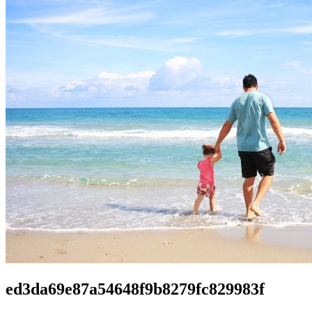
ed3da69e87a54648f9b8279fc829983f