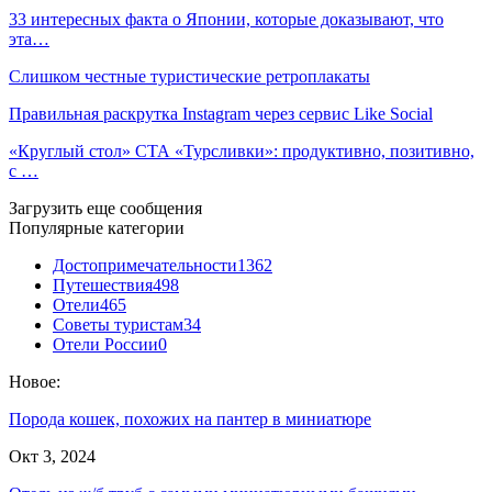
33 интересных факта о Японии, которые доказывают, что
эта…
Слишком честные туристические ретроплакаты
Правильная раскрутка Instagram через сервис Like Social
«Круглый стол» СТА «Турсливки»: продуктивно, позитивно,
с …
Загрузить еще сообщения
Популярные категории
Достопримечательности
1362
Путешествия
498
Отели
465
Советы туристам
34
Отели России
0
Новое:
Порода кошек, похожих на пантер в миниатюре
Окт 3, 2024