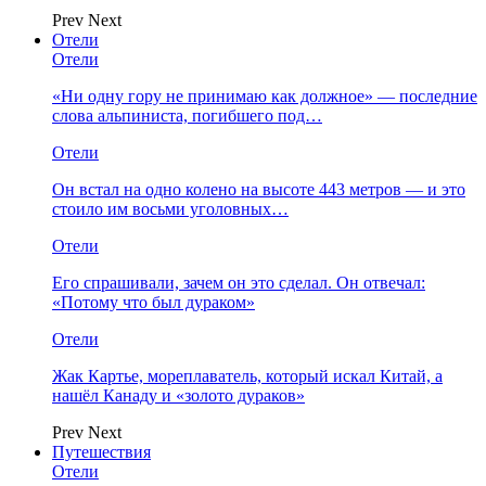
Prev
Next
Отели
Отели
«Ни одну гору не принимаю как должное» — последние
слова альпиниста, погибшего под…
Отели
Он встал на одно колено на высоте 443 метров — и это
стоило им восьми уголовных…
Отели
Его спрашивали, зачем он это сделал. Он отвечал:
«Потому что был дураком»
Отели
Жак Картье, мореплаватель, который искал Китай, а
нашёл Канаду и «золото дураков»
Prev
Next
Путешествия
Отели