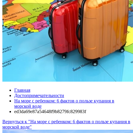
Главная
Достопримечательности
На море с ребенком: 6 фактов о пользе купания в
морской воде
ed3da69e87a54648f9b8279fc829983f
Вернуться к "На море с ребенком: 6 фактов о пользе купания в
морской воде"