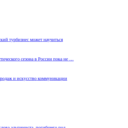
ский турбизнес может научиться
ического сезона в России пока не …
 продаж и искусство коммуникации
слова альпиниста, погибшего под…