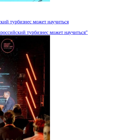
ский турбизнес может научиться
 российский турбизнес может научиться"