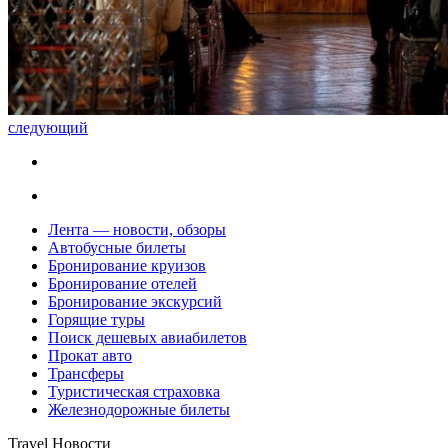
следующий
Лента — новости, обзоры
Автобусные билеты
Бронирование круизов
Бронирование отелей
Бронирование экскурсий
Горящие туры
Поиск дешевых авиабилетов
Прокат авто
Трансферы
Туристическая страховка
Железнодорожные билеты
Travel Новости