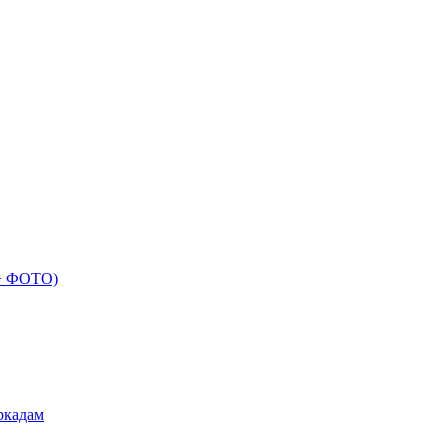
 + ФОТО)
ркадам