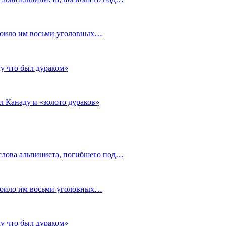
стоило им восьми уголовных…
му что был дураком»
л Канаду и «золото дураков»
слова альпиниста, погибшего под…
стоило им восьми уголовных…
му что был дураком»