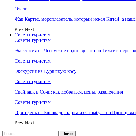
Отели
Жак Картье, мореплаватель, который искал Китай, а нашё
Prev
Next
Советы туристам
Советы туристам
Экскурсия на Чегемские водопады, озеро Гижгит, перева
Советы туристам
Экскурсия на Куршскую косу
Советы туристам
Скайпарк в Сочи: как добраться, цены, развлечения
Советы туристам
Один день на Бююкаде, паром из Стамбула на Принцевы 
Prev
Next