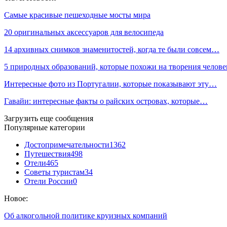
Самые красивые пешеходные мосты мира
20 оригинальных аксессуаров для велосипеда
14 архивных снимков знаменитостей, когда те были совсем…
5 природных образований, которые похожи на творения челове
Интересные фото из Португалии, которые показывают эту…
Гавайи: интересные факты о райских островах, которые…
Загрузить еще сообщения
Популярные категории
Достопримечательности
1362
Путешествия
498
Отели
465
Советы туристам
34
Отели России
0
Новое:
Об алкогольной политике круизных компаний