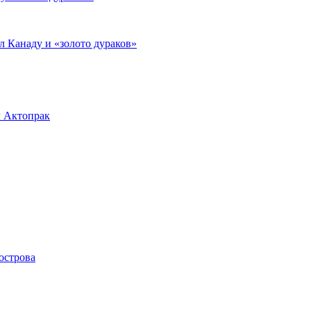
л Канаду и «золото дураков»
л Актопрак
острова