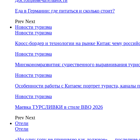
Достопримечательности
Еда в Германии: где питаться и сколько стоит?
Prev
Next
Новости туризма
Новости туризма
Кросс-бордер и технологии на рынке Китая: чему россий
Новости туризма
Минэкономразвития: существенного выравнивания турист
Новости туризма
Особенности работы с Китаем: портрет туриста, каналы
Новости туризма
Маевка ТУРСЛИВКИ в стиле BBQ 2026
Prev
Next
Отели
Отели
«Ни одну гору не принимаю как должное» — последние 