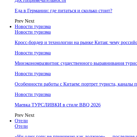
Достопримечательности
Еда в Германии: где питаться и сколько стоит?
Prev
Next
Новости туризма
Новости туризма
Кросс-бордер и технологии на рынке Китая: чему россий
Новости туризма
Минэкономразвития: существенного выравнивания турист
Новости туризма
Особенности работы с Китаем: портрет туриста, каналы
Новости туризма
Маевка ТУРСЛИВКИ в стиле BBQ 2026
Prev
Next
Отели
Отели
«Ни одну гору не принимаю как должное» — последние 