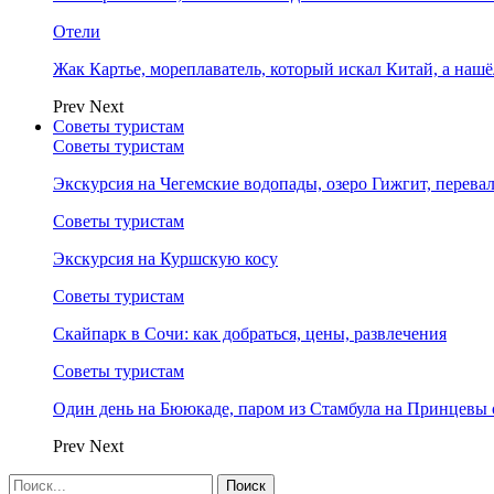
Отели
Жак Картье, мореплаватель, который искал Китай, а нашё
Prev
Next
Советы туристам
Советы туристам
Экскурсия на Чегемские водопады, озеро Гижгит, перева
Советы туристам
Экскурсия на Куршскую косу
Советы туристам
Скайпарк в Сочи: как добраться, цены, развлечения
Советы туристам
Один день на Бююкаде, паром из Стамбула на Принцевы 
Prev
Next