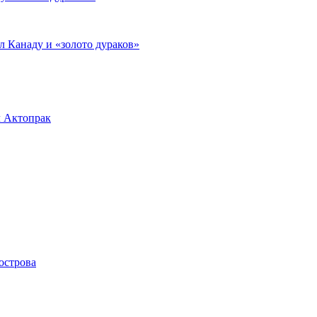
л Канаду и «золото дураков»
л Актопрак
острова