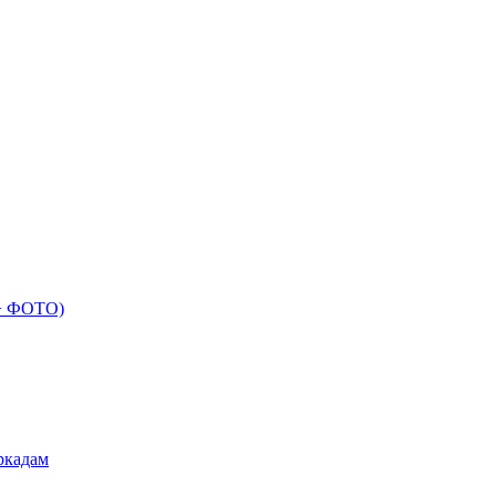
 + ФОТО)
ркадам