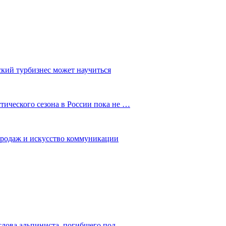
ский турбизнес может научиться
ического сезона в России пока не …
 продаж и искусство коммуникации
слова альпиниста, погибшего под…