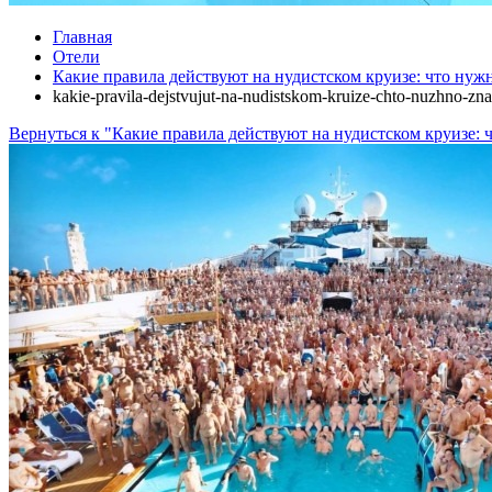
Главная
Отели
Какие правила действуют на нудистском круизе: что нуж
kakie-pravila-dejstvujut-na-nudistskom-kruize-chto-nuzhno-zn
Вернуться к "Какие правила действуют на нудистском круизе: 