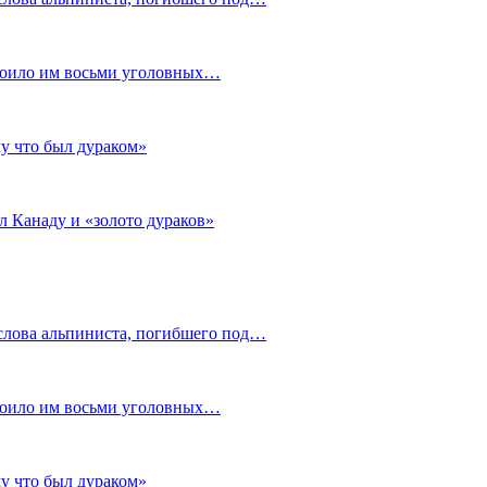
стоило им восьми уголовных…
му что был дураком»
л Канаду и «золото дураков»
слова альпиниста, погибшего под…
стоило им восьми уголовных…
му что был дураком»