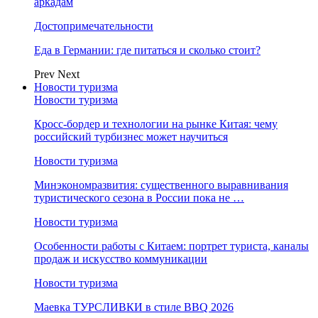
аркадам
Достопримечательности
Еда в Германии: где питаться и сколько стоит?
Prev
Next
Новости туризма
Новости туризма
Кросс-бордер и технологии на рынке Китая: чему
российский турбизнес может научиться
Новости туризма
Минэкономразвития: существенного выравнивания
туристического сезона в России пока не …
Новости туризма
Особенности работы с Китаем: портрет туриста, каналы
продаж и искусство коммуникации
Новости туризма
Маевка ТУРСЛИВКИ в стиле BBQ 2026