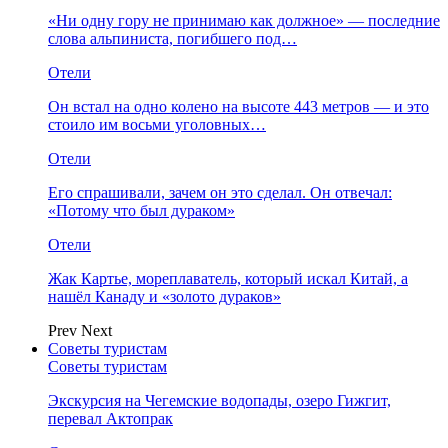
«Ни одну гору не принимаю как должное» — последние
слова альпиниста, погибшего под…
Отели
Он встал на одно колено на высоте 443 метров — и это
стоило им восьми уголовных…
Отели
Его спрашивали, зачем он это сделал. Он отвечал:
«Потому что был дураком»
Отели
Жак Картье, мореплаватель, который искал Китай, а
нашёл Канаду и «золото дураков»
Prev
Next
Советы туристам
Советы туристам
Экскурсия на Чегемские водопады, озеро Гижгит,
перевал Актопрак