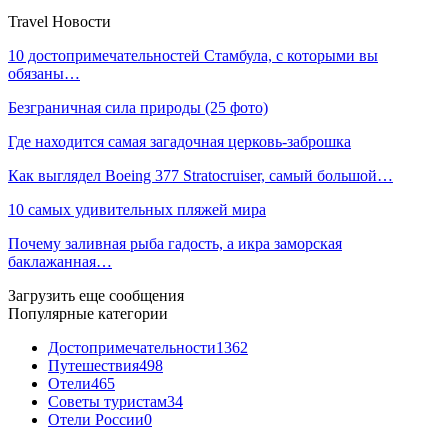
Travel Новости
10 достопримечательностей Стамбула, с которыми вы
обязаны…
Безграничная сила природы (25 фото)
Где находится самая загадочная церковь-заброшка
Как выглядел Boeing 377 Stratocruiser, самый большой…
10 самых удивительных пляжей мира
Почему заливная рыба гадость, а икра заморская
баклажанная…
Загрузить еще сообщения
Популярные категории
Достопримечательности
1362
Путешествия
498
Отели
465
Советы туристам
34
Отели России
0