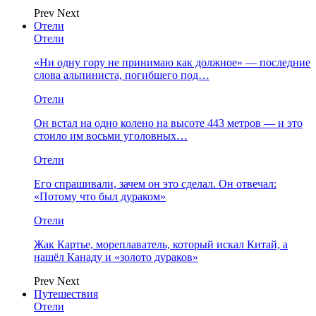
Prev
Next
Отели
Отели
«Ни одну гору не принимаю как должное» — последние
слова альпиниста, погибшего под…
Отели
Он встал на одно колено на высоте 443 метров — и это
стоило им восьми уголовных…
Отели
Его спрашивали, зачем он это сделал. Он отвечал:
«Потому что был дураком»
Отели
Жак Картье, мореплаватель, который искал Китай, а
нашёл Канаду и «золото дураков»
Prev
Next
Путешествия
Отели