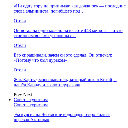
«Ни одну гору не принимаю как должное» — последние
слова альпиниста, погибшего под…
Отели
Он встал на одно колено на высоте 443 метров — и это
стоило им восьми уголовных…
Отели
Его спрашивали, зачем он это сделал. Он отвечал:
«Потому что был дураком»
Отели
Жак Картье, мореплаватель, который искал Китай, а
нашёл Канаду и «золото дураков»
Prev
Next
Советы туристам
Советы туристам
Экскурсия на Чегемские водопады, озеро Гижгит,
перевал Актопрак