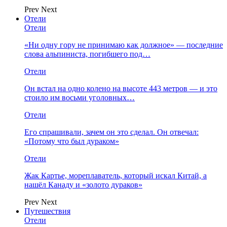
Prev
Next
Отели
Отели
«Ни одну гору не принимаю как должное» — последние
слова альпиниста, погибшего под…
Отели
Он встал на одно колено на высоте 443 метров — и это
стоило им восьми уголовных…
Отели
Его спрашивали, зачем он это сделал. Он отвечал:
«Потому что был дураком»
Отели
Жак Картье, мореплаватель, который искал Китай, а
нашёл Канаду и «золото дураков»
Prev
Next
Путешествия
Отели