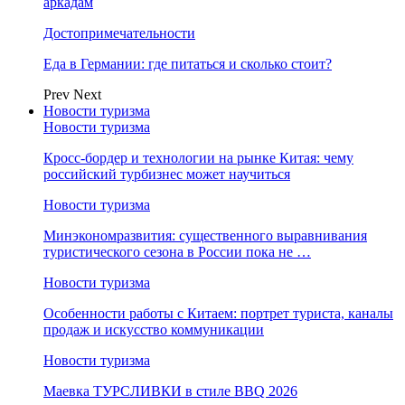
аркадам
Достопримечательности
Еда в Германии: где питаться и сколько стоит?
Prev
Next
Новости туризма
Новости туризма
Кросс-бордер и технологии на рынке Китая: чему
российский турбизнес может научиться
Новости туризма
Минэкономразвития: существенного выравнивания
туристического сезона в России пока не …
Новости туризма
Особенности работы с Китаем: портрет туриста, каналы
продаж и искусство коммуникации
Новости туризма
Маевка ТУРСЛИВКИ в стиле BBQ 2026