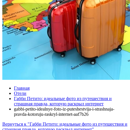
Главная
Отели
Габби Петито: идеальные фото из путешествия и
страшная правда, которую раскрыл интернет
gabbi-petito-idealnye-foto-iz-puteshestvija-i-strashnaja-
pravda-kotoruju-raskryl-internet-aaf7b26
Вернуться к "Габби Петито: идеальные фото из путешествия и
страшная правда, которую раскрыл интернет"