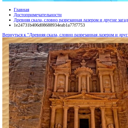
Главная
Достопримечательности
Древняя скала, словно разрезанная лазером и другие за
1e24731b406d08688934eab1a77f7753
Вернуться к "Древняя скала, словно разрезанная лазером и др