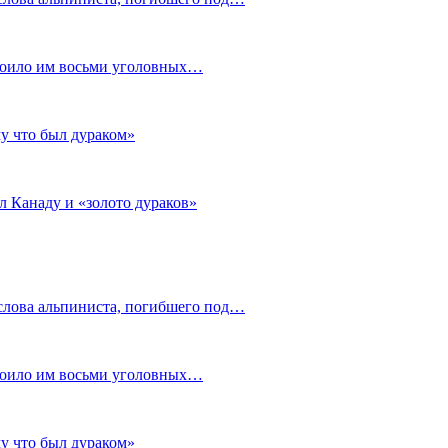
стоило им восьми уголовных…
му что был дураком»
л Канаду и «золото дураков»
слова альпиниста, погибшего под…
стоило им восьми уголовных…
му что был дураком»