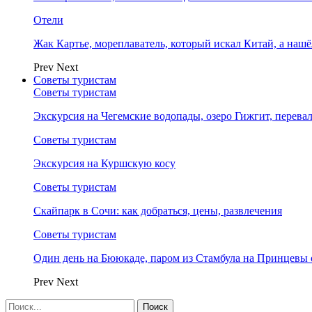
Отели
Жак Картье, мореплаватель, который искал Китай, а нашё
Prev
Next
Советы туристам
Советы туристам
Экскурсия на Чегемские водопады, озеро Гижгит, перева
Советы туристам
Экскурсия на Куршскую косу
Советы туристам
Скайпарк в Сочи: как добраться, цены, развлечения
Советы туристам
Один день на Бююкаде, паром из Стамбула на Принцевы 
Prev
Next