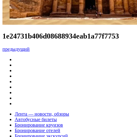
1e24731b406d08688934eab1a77f7753
предыдущий
Лента — новости, обзоры
Автобусные билеты
Бронирование круизов
Бронирование отелей
Бронирование экскурсий