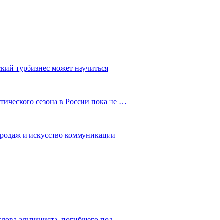
ский турбизнес может научиться
ического сезона в России пока не …
 продаж и искусство коммуникации
слова альпиниста, погибшего под…