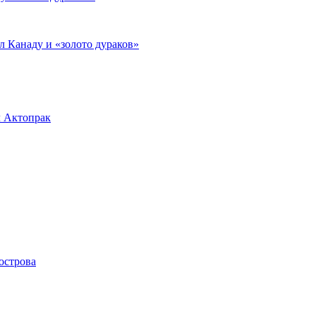
л Канаду и «золото дураков»
л Актопрак
острова