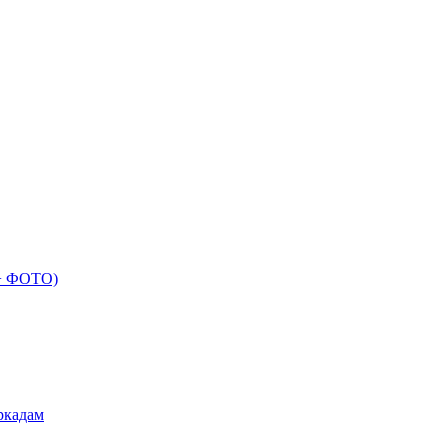
 + ФОТО)
ркадам