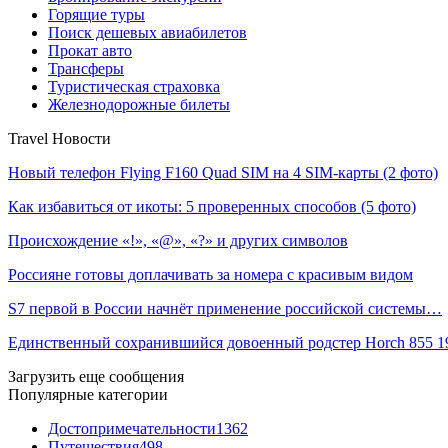
Горящие туры
Поиск дешевых авиабилетов
Прокат авто
Трансферы
Туристическая страховка
Железнодорожные билеты
Travel Новости
Новый телефон Flying F160 Quad SIM на 4 SIM-карты (2 фото)
Как избавиться от икоты: 5 проверенных способов (5 фото)
Происхождение «!», «@», «?» и других символов
Россияне готовы доплачивать за номера с красивым видом
S7 первой в России начнёт применение российской системы…
Единственный сохранившийся довоенный родстер Horch 855 
Загрузить еще сообщения
Популярные категории
Достопримечательности
1362
Путешествия
498