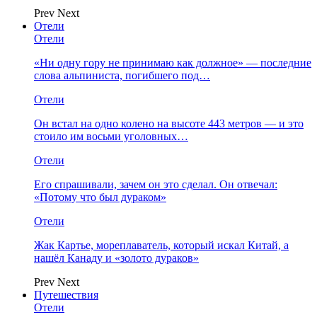
Prev
Next
Отели
Отели
«Ни одну гору не принимаю как должное» — последние
слова альпиниста, погибшего под…
Отели
Он встал на одно колено на высоте 443 метров — и это
стоило им восьми уголовных…
Отели
Его спрашивали, зачем он это сделал. Он отвечал:
«Потому что был дураком»
Отели
Жак Картье, мореплаватель, который искал Китай, а
нашёл Канаду и «золото дураков»
Prev
Next
Путешествия
Отели