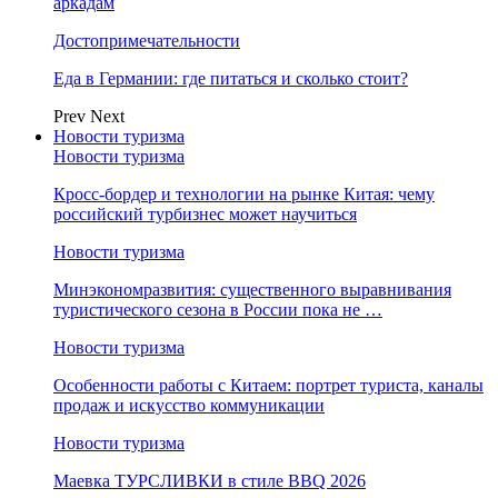
аркадам
Достопримечательности
Еда в Германии: где питаться и сколько стоит?
Prev
Next
Новости туризма
Новости туризма
Кросс-бордер и технологии на рынке Китая: чему
российский турбизнес может научиться
Новости туризма
Минэкономразвития: существенного выравнивания
туристического сезона в России пока не …
Новости туризма
Особенности работы с Китаем: портрет туриста, каналы
продаж и искусство коммуникации
Новости туризма
Маевка ТУРСЛИВКИ в стиле BBQ 2026