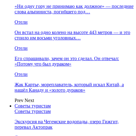
«Ни одну гору не принимаю как должное» — последние
слова альпиниста, погибшего под…
Отели
Он встал на одно колено на высоте 443 метров — и это
стоило им восьми уголовных…
Отели
Его спрашивали, зачем он это сделал. Он отвечал:
«Потому что был дураком»
Отели
Жак Картье, мореплаватель, который искал Китай, а
нашёл Канаду и «золото дураков»
Prev
Next
Советы туристам
Советы туристам
Экскурсия на Чегемские водопады, озеро Гижгит,
перевал Актопрак