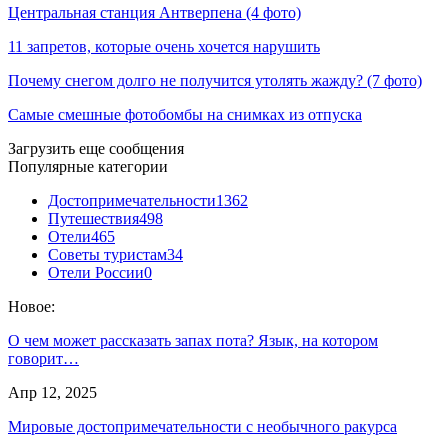
Центральная станция Антверпена (4 фото)
11 запретов, которые очень хочется нарушить
Почему снегом долго не получится утолять жажду? (7 фото)
Самые смешные фотобомбы на снимках из отпуска
Загрузить еще сообщения
Популярные категории
Достопримечательности
1362
Путешествия
498
Отели
465
Советы туристам
34
Отели России
0
Новое:
О чем может рассказать запах пота? Язык, на котором
говорит…
Апр 12, 2025
Мировые достопримечательности с необычного ракурса