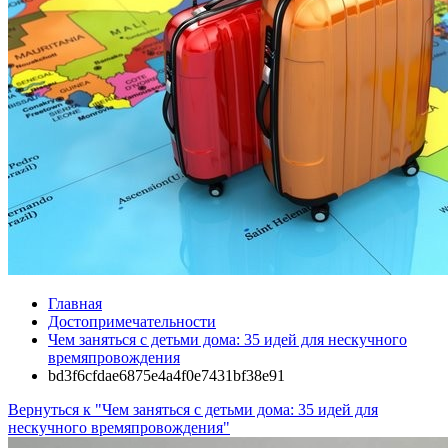
Главная
Достопримечательности
Чем заняться с детьми дома: 35 идей для нескучного
времяпровождения
bd3f6cfdae6875e4a4f0e7431bf38e91
Вернуться к "Чем заняться с детьми дома: 35 идей для
нескучного времяпровождения"