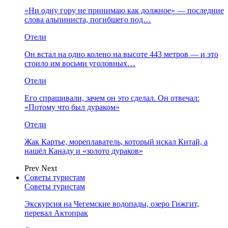
«Ни одну гору не принимаю как должное» — последние
слова альпиниста, погибшего под…
Отели
Он встал на одно колено на высоте 443 метров — и это
стоило им восьми уголовных…
Отели
Его спрашивали, зачем он это сделал. Он отвечал:
«Потому что был дураком»
Отели
Жак Картье, мореплаватель, который искал Китай, а
нашёл Канаду и «золото дураков»
Prev
Next
Советы туристам
Советы туристам
Экскурсия на Чегемские водопады, озеро Гижгит,
перевал Актопрак