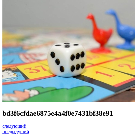
bd3f6cfdae6875e4a4f0e7431bf38e91
следующий
предыдущий