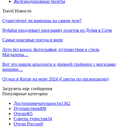
Железнодорожные билеты
Travel Новости
Существуют ли вампиры на самом деле?
flydubai продлевает программу полетов из Дубая в Сочи
Самые красивые поезда в мире
Лето без конца: фотография, путешествия и стиль
Магдалены…
Вот что нашли археологи в древней гробнице с могилами
женщин…
Отдых в Китае на море 2024 (Советы по организации)
Загрузить еще сообщения
Популярные категории
Достопримечательности
1362
Путешествия
498
Отели
465
Советы туристам
34
Отели России
0