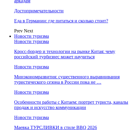
аркадам
Достопримечательности
Еда в Германии: где питаться и сколько стоит?
Prev
Next
Новости туризма
Новости туризма
Кросс-бордер и технологии на рынке Китая: чему
российский турбизнес может научиться
Новости туризма
Минэкономразвития: существенного выравнивания
туристического сезона в России пока не …
Новости туризма
Особенности работы с Китаем: портрет туриста, каналы
продаж и искусство коммуникации
Новости туризма
Маевка ТУРСЛИВКИ в стиле BBQ 2026