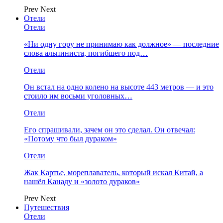
Prev
Next
Отели
Отели
«Ни одну гору не принимаю как должное» — последние
слова альпиниста, погибшего под…
Отели
Он встал на одно колено на высоте 443 метров — и это
стоило им восьми уголовных…
Отели
Его спрашивали, зачем он это сделал. Он отвечал:
«Потому что был дураком»
Отели
Жак Картье, мореплаватель, который искал Китай, а
нашёл Канаду и «золото дураков»
Prev
Next
Путешествия
Отели