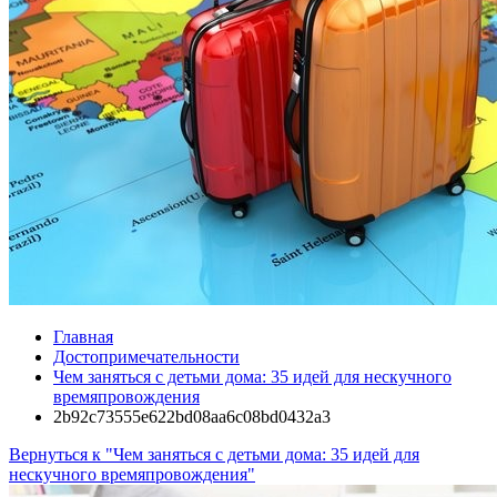
Главная
Достопримечательности
Чем заняться с детьми дома: 35 идей для нескучного
времяпровождения
2b92c73555e622bd08aa6c08bd0432a3
Вернуться к "Чем заняться с детьми дома: 35 идей для
нескучного времяпровождения"