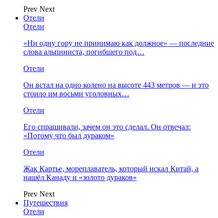
Prev
Next
Отели
Отели
«Ни одну гору не принимаю как должное» — последние
слова альпиниста, погибшего под…
Отели
Он встал на одно колено на высоте 443 метров — и это
стоило им восьми уголовных…
Отели
Его спрашивали, зачем он это сделал. Он отвечал:
«Потому что был дураком»
Отели
Жак Картье, мореплаватель, который искал Китай, а
нашёл Канаду и «золото дураков»
Prev
Next
Путешествия
Отели