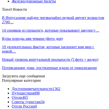
Железнодорожные билеты
Travel Новости
В Иерусалиме найден чрезвычайно редкий амулет возрастом
2700…
14 снимков из прошлого, которые показывают закулису…
Куры породы аям чемани (фото дня)
10 увлекательных фактов, которые раскроют вам мир с
новой…
Новый уровень виртуальной реальности (5 фото + видео)
Потрясающие дома, построенные вдали от цивилизации
Загрузить еще сообщения
Популярные категории
Достопримечательности
1362
Путешествия
498
Отели
465
Советы туристам
34
Отели России
0