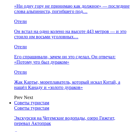
«Ни одну гору не принимаю как должное» — последние
слова альпиниста, погибшего под…
Отели
Он встал на одно колено на высоте 443 метров — и это
стоило им восьми уголовных…
Отели
Его спрашивали, зачем он это сделал. Он отвечал:
«Потому что был дураком»
Отели
Жак Картье, мореплаватель, который искал Китай, а
нашёл Канаду и «золото дураков»
Prev
Next
Советы туристам
Советы туристам
Экскурсия на Чегемские водопады, озеро Гижгит,
перевал Актопрак