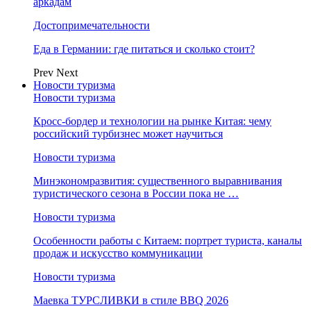
аркадам
Достопримечательности
Еда в Германии: где питаться и сколько стоит?
Prev
Next
Новости туризма
Новости туризма
Кросс-бордер и технологии на рынке Китая: чему
российский турбизнес может научиться
Новости туризма
Минэкономразвития: существенного выравнивания
туристического сезона в России пока не …
Новости туризма
Особенности работы с Китаем: портрет туриста, каналы
продаж и искусство коммуникации
Новости туризма
Маевка ТУРСЛИВКИ в стиле BBQ 2026