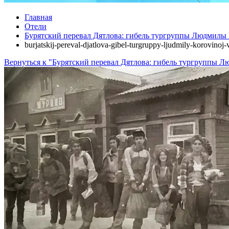
Главная
Отели
Бурятский перевал Дятлова: гибель тургруппы Людмилы 
burjatskij-pereval-djatlova-gibel-turgruppy-ljudmily-korovino
Вернуться к "Бурятский перевал Дятлова: гибель тургруппы Л