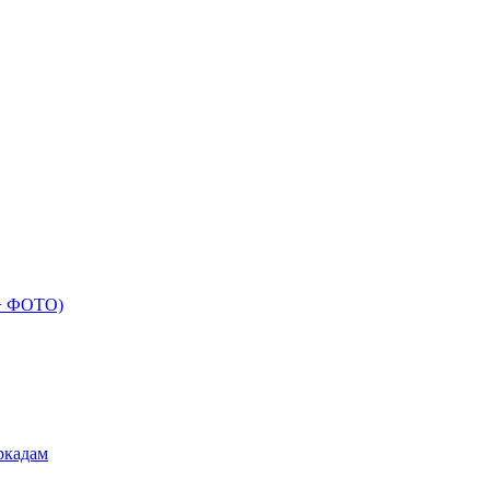
 + ФОТО)
ркадам