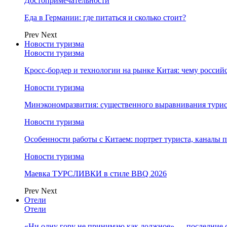
Достопримечательности
Еда в Германии: где питаться и сколько стоит?
Prev
Next
Новости туризма
Новости туризма
Кросс-бордер и технологии на рынке Китая: чему россий
Новости туризма
Минэкономразвития: существенного выравнивания турист
Новости туризма
Особенности работы с Китаем: портрет туриста, каналы
Новости туризма
Маевка ТУРСЛИВКИ в стиле BBQ 2026
Prev
Next
Отели
Отели
«Ни одну гору не принимаю как должное» — последние 