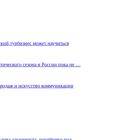
ский турбизнес может научиться
ического сезона в России пока не …
 продаж и искусство коммуникации
слова альпиниста, погибшего под…