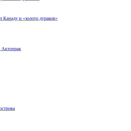
л Канаду и «золото дураков»
л Актопрак
острова