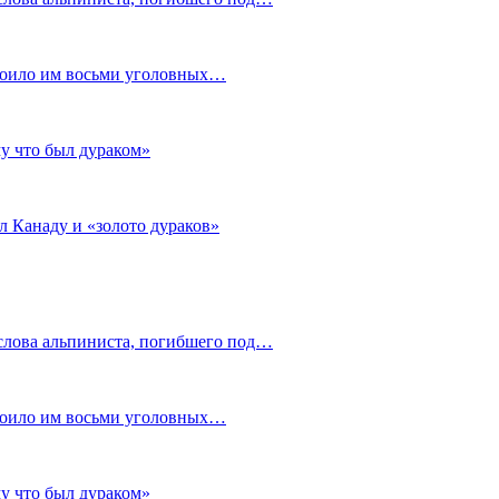
стоило им восьми уголовных…
му что был дураком»
л Канаду и «золото дураков»
слова альпиниста, погибшего под…
стоило им восьми уголовных…
му что был дураком»