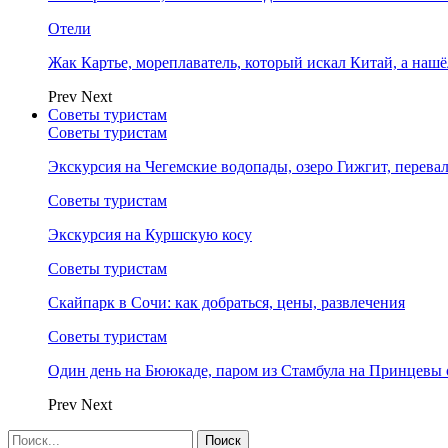
Отели
Жак Картье, мореплаватель, который искал Китай, а нашё
Prev
Next
Советы туристам
Советы туристам
Экскурсия на Чегемские водопады, озеро Гижгит, перева
Советы туристам
Экскурсия на Куршскую косу
Советы туристам
Скайпарк в Сочи: как добраться, цены, развлечения
Советы туристам
Один день на Бююкаде, паром из Стамбула на Принцевы 
Prev
Next