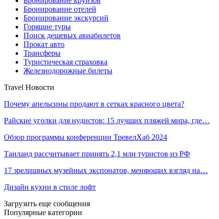
Бронирование круизов
Бронирование отелей
Бронирование экскурсий
Горящие туры
Поиск дешевых авиабилетов
Прокат авто
Трансферы
Туристическая страховка
Железнодорожные билеты
Travel Новости
Почему апельсины продают в сетках красного цвета?
Райские уголки для нудистов: 15 лучших пляжей мира, где…
Обзор программы конференции ТревелХаб 2024
Таиланд рассчитывает принять 2,1 млн туристов из РФ
17 зрелищных музейных экспонатов, меняющих взгляд на…
Дизайн кухни в стиле лофт
Загрузить еще сообщения
Популярные категории