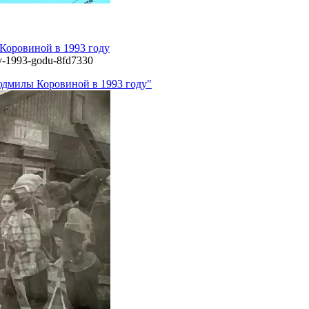
Коровиной в 1993 году
j-v-1993-godu-8fd7330
юдмилы Коровиной в 1993 году"