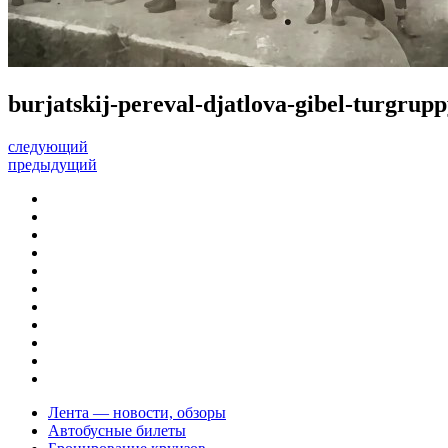
burjatskij-pereval-djatlova-gibel-turgrup
следующий
предыдущий
Лента — новости, обзоры
Автобусные билеты