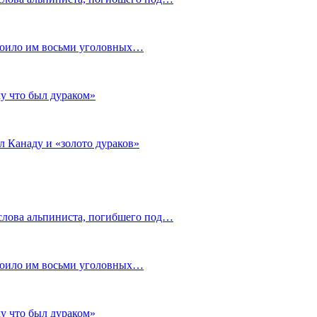
стоило им восьми уголовных…
му что был дураком»
л Канаду и «золото дураков»
слова альпиниста, погибшего под…
стоило им восьми уголовных…
му что был дураком»