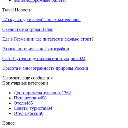
Железнодорожные билеты
Travel Новости
27 скульптур из необычных материалов
Скалистые острова Палау
Еда в Германии: где питаться и сколько стоит?
Разные исторические фотографии
Сайт Суточно·ру полная инструкция 2024
Красота и многогранность природы России
Загрузить еще сообщения
Популярные категории
Достопримечательности
1362
Путешествия
498
Отели
465
Советы туристам
34
Отели России
0
Новое: