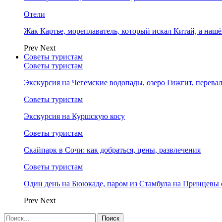
Отели
Жак Картье, мореплаватель, который искал Китай, а нашё
Prev
Next
Советы туристам
Советы туристам
Экскурсия на Чегемские водопады, озеро Гижгит, перева
Советы туристам
Экскурсия на Куршскую косу
Советы туристам
Скайпарк в Сочи: как добраться, цены, развлечения
Советы туристам
Один день на Бююкаде, паром из Стамбула на Принцевы 
Prev
Next