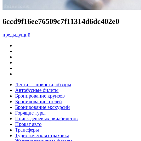
6ccd9f16ee76509c7f11314d6dc402e0
предыдущий
Лента — новости, обзоры
Автобусные билеты
Бронирование круизов
Бронирование отелей
Бронирование экскурсий
Горящие туры
Поиск дешевых авиабилетов
Прокат авто
Трансферы
Туристическая страховка