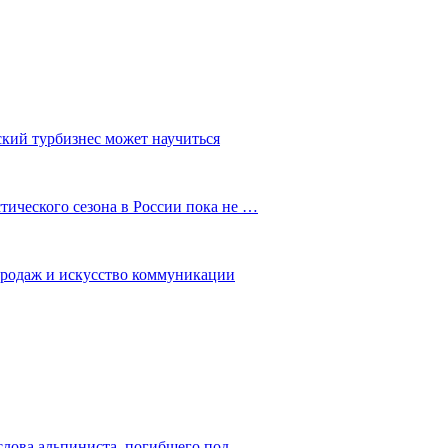
ский турбизнес может научиться
ического сезона в России пока не …
 продаж и искусство коммуникации
слова альпиниста, погибшего под…