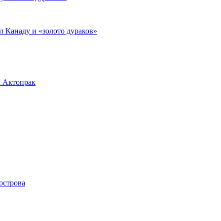
л Канаду и «золото дураков»
л Актопрак
острова