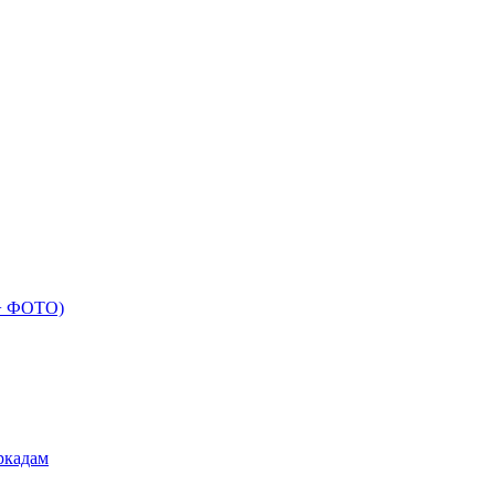
 + ФОТО)
ркадам