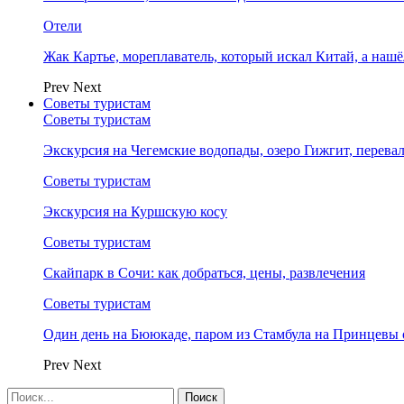
Отели
Жак Картье, мореплаватель, который искал Китай, а нашё
Prev
Next
Советы туристам
Советы туристам
Экскурсия на Чегемские водопады, озеро Гижгит, перева
Советы туристам
Экскурсия на Куршскую косу
Советы туристам
Скайпарк в Сочи: как добраться, цены, развлечения
Советы туристам
Один день на Бююкаде, паром из Стамбула на Принцевы 
Prev
Next