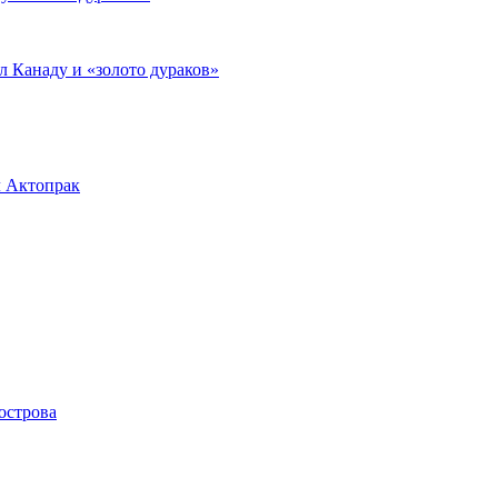
л Канаду и «золото дураков»
л Актопрак
острова