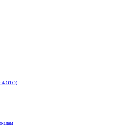
 + ФОТО)
ркадам