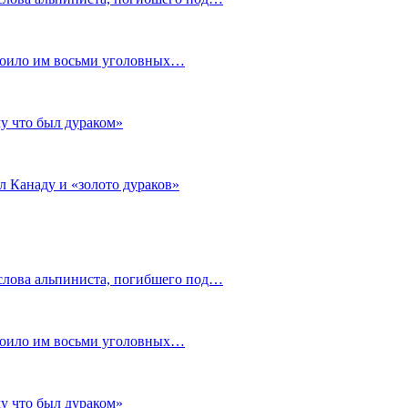
стоило им восьми уголовных…
му что был дураком»
л Канаду и «золото дураков»
слова альпиниста, погибшего под…
стоило им восьми уголовных…
му что был дураком»