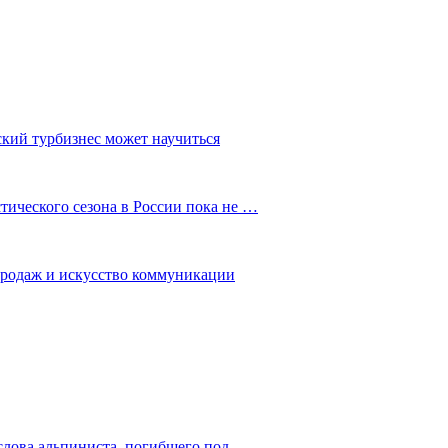
ский турбизнес может научиться
ического сезона в России пока не …
 продаж и искусство коммуникации
слова альпиниста, погибшего под…