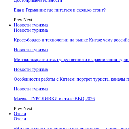
Достопримечательности
Еда в Германии: где питаться и сколько стоит?
Prev
Next
Новости туризма
Новости туризма
Кросс-бордер и технологии на рынке Китая: чему россий
Новости туризма
Минэкономразвития: существенного выравнивания турист
Новости туризма
Особенности работы с Китаем: портрет туриста, каналы
Новости туризма
Маевка ТУРСЛИВКИ в стиле BBQ 2026
Prev
Next
Отели
Отели
«Ни одну гору не принимаю как должное» — последние 