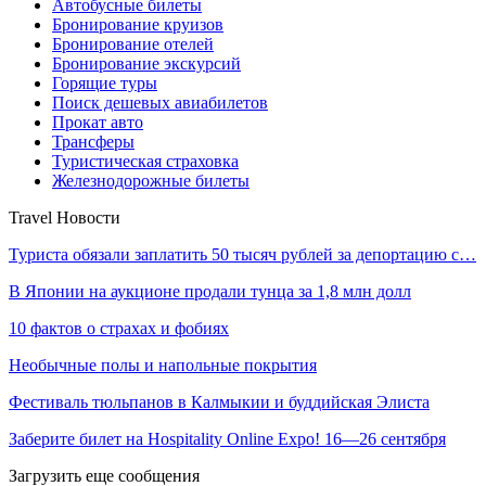
Автобусные билеты
Бронирование круизов
Бронирование отелей
Бронирование экскурсий
Горящие туры
Поиск дешевых авиабилетов
Прокат авто
Трансферы
Туристическая страховка
Железнодорожные билеты
Travel Новости
Туриста обязали заплатить 50 тысяч рублей за депортацию с…
В Японии на аукционе продали тунца за 1,8 млн долл
10 фактов о страхах и фобиях
Необычные полы и напольные покрытия
Фестиваль тюльпанов в Калмыкии и буддийская Элиста
Заберите билет на Hospitality Online Expo! 16—26 сентября
Загрузить еще сообщения