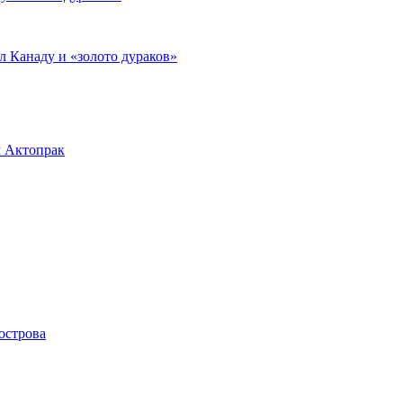
л Канаду и «золото дураков»
л Актопрак
острова