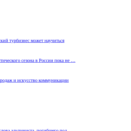
ский турбизнес может научиться
ического сезона в России пока не …
 продаж и искусство коммуникации
слова альпиниста, погибшего под…