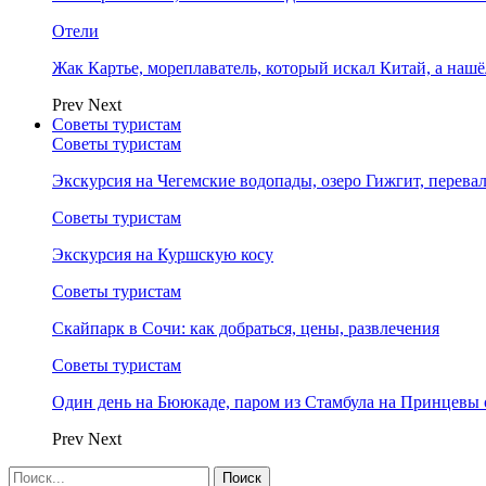
Отели
Жак Картье, мореплаватель, который искал Китай, а нашё
Prev
Next
Советы туристам
Советы туристам
Экскурсия на Чегемские водопады, озеро Гижгит, перева
Советы туристам
Экскурсия на Куршскую косу
Советы туристам
Скайпарк в Сочи: как добраться, цены, развлечения
Советы туристам
Один день на Бююкаде, паром из Стамбула на Принцевы 
Prev
Next