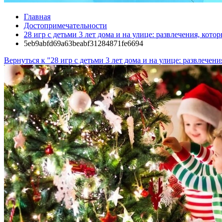
Главная
Достопримечательности
28 игр с детьми 3 лет дома и на улице: развлечения, кото
5eb9abfd69a63beabf31284871fe6694
Вернуться к "28 игр с детьми 3 лет дома и на улице: развлечен