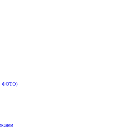
 + ФОТО)
ркадам