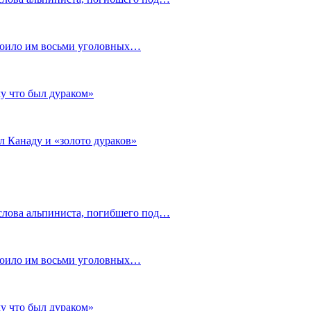
стоило им восьми уголовных…
му что был дураком»
л Канаду и «золото дураков»
слова альпиниста, погибшего под…
стоило им восьми уголовных…
му что был дураком»