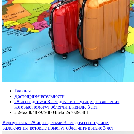
Главная
Достопримечательности
28 игр с детьми 3 лет дома и на улице: развлечения,
которые помогут облегчить кризис 3 лет
259fa23b48797938048ebd2a70d9c481
Вернуться к "28 игр с детьми 3 лет дома и на улице:
развлечения, которые помогут облегчить кризис 3 лет"