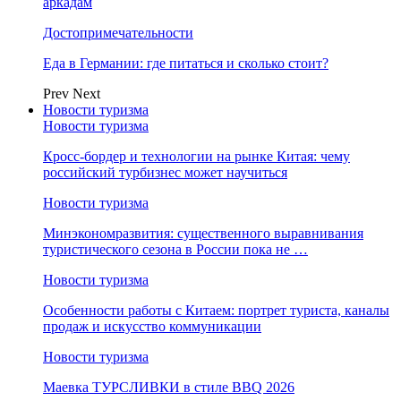
аркадам
Достопримечательности
Еда в Германии: где питаться и сколько стоит?
Prev
Next
Новости туризма
Новости туризма
Кросс-бордер и технологии на рынке Китая: чему
российский турбизнес может научиться
Новости туризма
Минэкономразвития: существенного выравнивания
туристического сезона в России пока не …
Новости туризма
Особенности работы с Китаем: портрет туриста, каналы
продаж и искусство коммуникации
Новости туризма
Маевка ТУРСЛИВКИ в стиле BBQ 2026