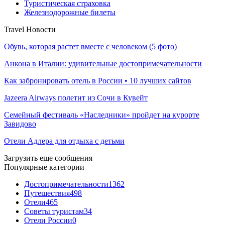
Туристическая страховка
Железнодорожные билеты
Travel Новости
Обувь, которая растет вместе с человеком (5 фото)
Анкона в Италии: удивительные достопримечательности
Как забронировать отель в России • 10 лучших сайтов
Jazeera Airways полетит из Сочи в Кувейт
Семейный фестиваль «Наследники» пройдет на курорте
Завидово
Отели Адлера для отдыха с детьми
Загрузить еще сообщения
Популярные категории
Достопримечательности
1362
Путешествия
498
Отели
465
Советы туристам
34
Отели России
0