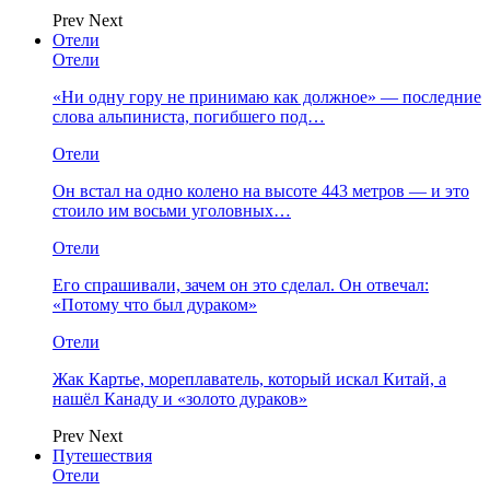
Prev
Next
Отели
Отели
«Ни одну гору не принимаю как должное» — последние
слова альпиниста, погибшего под…
Отели
Он встал на одно колено на высоте 443 метров — и это
стоило им восьми уголовных…
Отели
Его спрашивали, зачем он это сделал. Он отвечал:
«Потому что был дураком»
Отели
Жак Картье, мореплаватель, который искал Китай, а
нашёл Канаду и «золото дураков»
Prev
Next
Путешествия
Отели