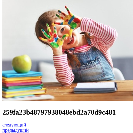
259fa23b48797938048ebd2a70d9c481
следующий
предыдущий