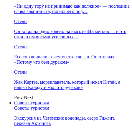
«Ни одну гору не принимаю как должное» — последние
слова альпиниста, погибшего под…
Отели
Он встал на одно колено на высоте 443 метров — и это
стоило им восьми уголовных…
Отели
Его спрашивали, зачем он это сделал. Он отвечал:
«Потому что был дураком»
Отели
Жак Картье, мореплаватель, который искал Китай, а
нашёл Канаду и «золото дураков»
Prev
Next
Советы туристам
Советы туристам
Экскурсия на Чегемские водопады, озеро Гижгит,
перевал Актопрак