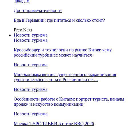
аркадам
Достопримечательности
Еда в Германии: где питаться и сколько стоит?
Prev
Next
Новости туризма
Новости туризма
Кросс-бордер и технологии на рынке Китая: чему
российский турбизнес может научиться
Новости туризма
Минэкономразвития: существенного выравнивания
туристического сезона в России пока не …
Новости туризма
Особенности работы с Китаем: портрет туриста, каналы
продаж и искусство коммуникации
Новости туризма
Маевка ТУРСЛИВКИ в стиле BBQ 2026