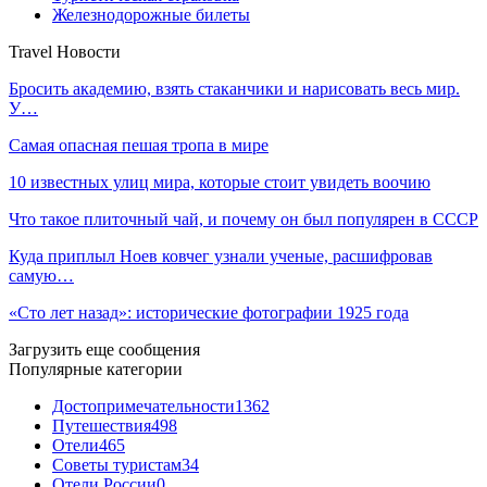
Железнодорожные билеты
Travel Новости
Бросить академию, взять стаканчики и нарисовать весь мир.
У…
Самая опасная пешая тропа в мире
10 известных улиц мира, которые стоит увидеть воочию
Что такое плиточный чай, и почему он был популярен в СССР
Куда приплыл Ноев ковчег узнали ученые, расшифровав
самую…
«Сто лет назад»: исторические фотографии 1925 года
Загрузить еще сообщения
Популярные категории
Достопримечательности
1362
Путешествия
498
Отели
465
Советы туристам
34
Отели России
0