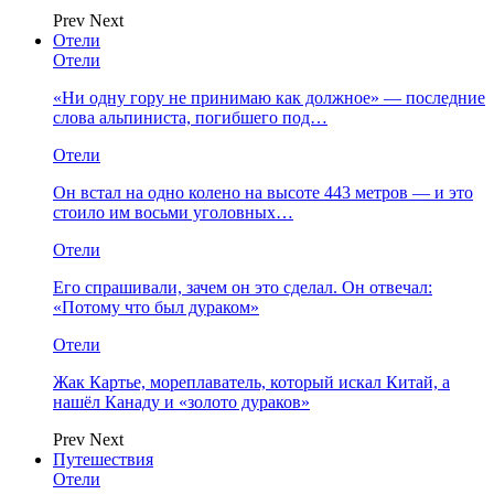
Prev
Next
Отели
Отели
«Ни одну гору не принимаю как должное» — последние
слова альпиниста, погибшего под…
Отели
Он встал на одно колено на высоте 443 метров — и это
стоило им восьми уголовных…
Отели
Его спрашивали, зачем он это сделал. Он отвечал:
«Потому что был дураком»
Отели
Жак Картье, мореплаватель, который искал Китай, а
нашёл Канаду и «золото дураков»
Prev
Next
Путешествия
Отели