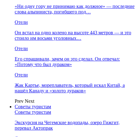
«Ни одну гору не принимаю как должное» — последние
слова альпиниста, погибшего под…
Отели
Он встал на одно колено на высоте 443 метров — и это
стоило им восьми уголовных…
Отели
Его спрашивали, зачем он это сделал. Он отвечал:
«Потому что был дураком»
Отели
Жак Картье, мореплаватель, который искал Китай, а
нашёл Канаду и «золото дураков»
Prev
Next
Советы туристам
Советы туристам
Экскурсия на Чегемские водопады, озеро Гижгит,
перевал Актопрак