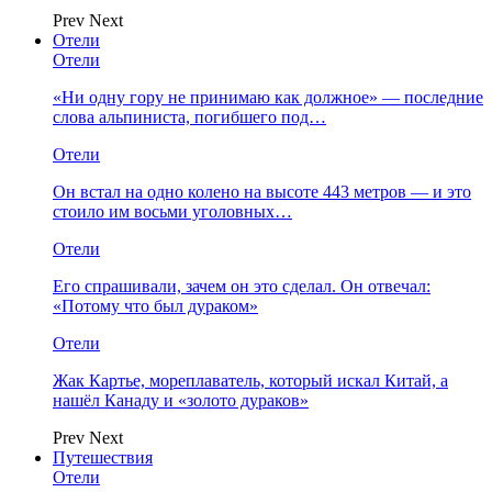
Prev
Next
Отели
Отели
«Ни одну гору не принимаю как должное» — последние
слова альпиниста, погибшего под…
Отели
Он встал на одно колено на высоте 443 метров — и это
стоило им восьми уголовных…
Отели
Его спрашивали, зачем он это сделал. Он отвечал:
«Потому что был дураком»
Отели
Жак Картье, мореплаватель, который искал Китай, а
нашёл Канаду и «золото дураков»
Prev
Next
Путешествия
Отели