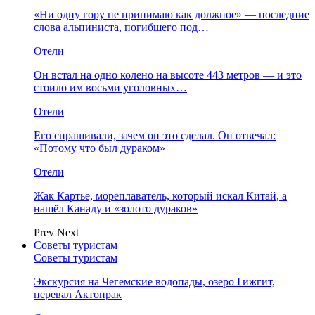
«Ни одну гору не принимаю как должное» — последние
слова альпиниста, погибшего под…
Отели
Он встал на одно колено на высоте 443 метров — и это
стоило им восьми уголовных…
Отели
Его спрашивали, зачем он это сделал. Он отвечал:
«Потому что был дураком»
Отели
Жак Картье, мореплаватель, который искал Китай, а
нашёл Канаду и «золото дураков»
Prev
Next
Советы туристам
Советы туристам
Экскурсия на Чегемские водопады, озеро Гижгит,
перевал Актопрак