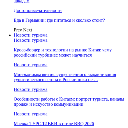
аркадам
Достопримечательности
Еда в Германии: где питаться и сколько стоит?
Prev
Next
Новости туризма
Новости туризма
Кросс-бордер и технологии на рынке Китая: чему
российский турбизнес может научиться
Новости туризма
Минэкономразвития: существенного выравнивания
туристического сезона в России пока не …
Новости туризма
Особенности работы с Китаем: портрет туриста, каналы
продаж и искусство коммуникации
Новости туризма
Маевка ТУРСЛИВКИ в стиле BBQ 2026