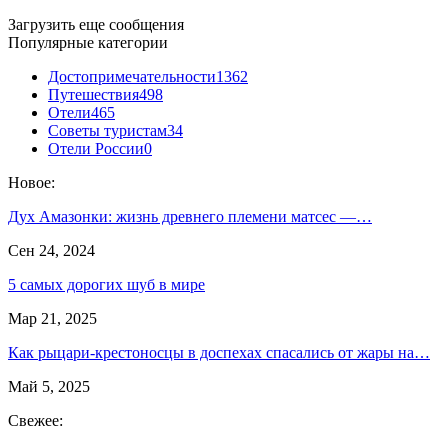
Загрузить еще сообщения
Популярные категории
Достопримечательности
1362
Путешествия
498
Отели
465
Советы туристам
34
Отели России
0
Новое:
Дух Амазонки: жизнь древнего племени матсес —…
Сен 24, 2024
5 самых дорогих шуб в мире
Мар 21, 2025
Как рыцари-крестоносцы в доспехах спасались от жары на…
Май 5, 2025
Свежее: