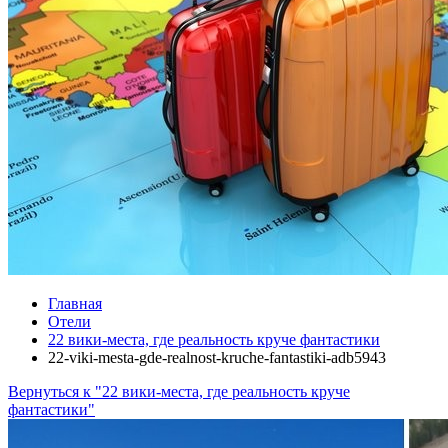
Главная
Отели
22 вики-места, где реальность круче фантастики
22-viki-mesta-gde-realnost-kruche-fantastiki-adb5943
Вернуться к "22 вики-места, где реальность круче
фантастики"