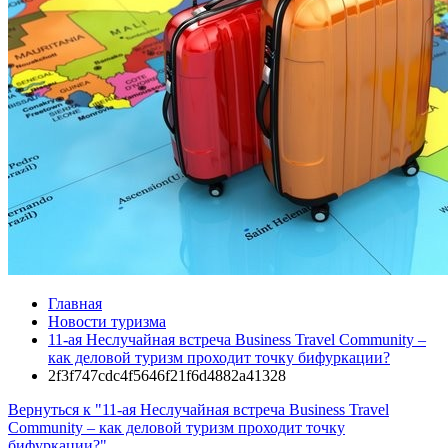
Главная
Новости туризма
11-ая Неслучайная встреча Business Travel Community –
как деловой туризм проходит точку бифуркации?
2f3f747cdc4f5646f21f6d4882a41328
Вернуться к "11-ая Неслучайная встреча Business Travel
Community – как деловой туризм проходит точку
бифуркации?"