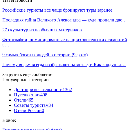
Travel Новости
Российские туристы все чаще бронируют туры заранее
Последняя тайна Великого Александра — куда пропали две…
27 скульптур из необычных материалов
Фотографии, номинированные на приз зрительских симпатий
в…
9 cамых богатых людей в истории (9 фото)
Почему ведьм всегда изображают на метле, и Как колдуньи…
Загрузить еще сообщения
Популярные категории
Достопримечательности
1362
Путешествия
498
Отели
465
Советы туристам
34
Отели России
0
Новое: