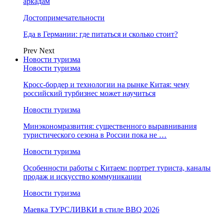
аркадам
Достопримечательности
Еда в Германии: где питаться и сколько стоит?
Prev
Next
Новости туризма
Новости туризма
Кросс-бордер и технологии на рынке Китая: чему
российский турбизнес может научиться
Новости туризма
Минэкономразвития: существенного выравнивания
туристического сезона в России пока не …
Новости туризма
Особенности работы с Китаем: портрет туриста, каналы
продаж и искусство коммуникации
Новости туризма
Маевка ТУРСЛИВКИ в стиле BBQ 2026