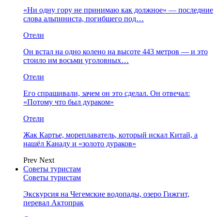
«Ни одну гору не принимаю как должное» — последние
слова альпиниста, погибшего под…
Отели
Он встал на одно колено на высоте 443 метров — и это
стоило им восьми уголовных…
Отели
Его спрашивали, зачем он это сделал. Он отвечал:
«Потому что был дураком»
Отели
Жак Картье, мореплаватель, который искал Китай, а
нашёл Канаду и «золото дураков»
Prev
Next
Советы туристам
Советы туристам
Экскурсия на Чегемские водопады, озеро Гижгит,
перевал Актопрак