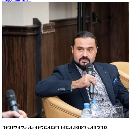
2f3f747cdc4f5646f21f6d4882a41328