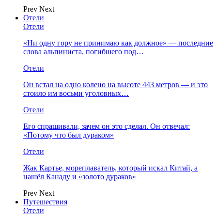
Prev
Next
Отели
Отели
«Ни одну гору не принимаю как должное» — последние
слова альпиниста, погибшего под…
Отели
Он встал на одно колено на высоте 443 метров — и это
стоило им восьми уголовных…
Отели
Его спрашивали, зачем он это сделал. Он отвечал:
«Потому что был дураком»
Отели
Жак Картье, мореплаватель, который искал Китай, а
нашёл Канаду и «золото дураков»
Prev
Next
Путешествия
Отели