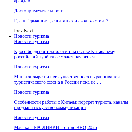
аркадам
Достопримечательности
Еда в Германии: где питаться и сколько стоит?
Prev
Next
Новости туризма
Новости туризма
Кросс-бордер и технологии на рынке Китая: чему
российский турбизнес может научиться
Новости туризма
Минэкономразвития: существенного выравнивания
туристического сезона в России пока не …
Новости туризма
Особенности работы с Китаем: портрет туриста, каналы
продаж и искусство коммуникации
Новости туризма
Маевка ТУРСЛИВКИ в стиле BBQ 2026