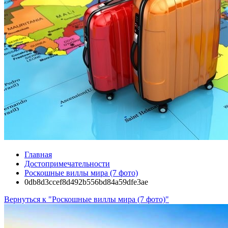
Главная
Достопримечательности
Роскошные виллы мира (7 фото)
0db8d3ccef8d492b556bd84a59dfe3ae
Вернуться к "Роскошные виллы мира (7 фото)"