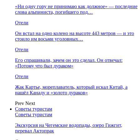
«Ни одну гору не принимаю как должное» — последние
слова альпиниста, погибшего под…
Отели
Он встал на одно колено на высоте 443 метров — и это
стоило им восьми уголовных…
Отели
Его спрашивали, зачем он это сделал. Он отвечал:
«Потому что был дураком»
Отели
Жак Картье, мореплаватель, который искал Китай, а
нашёл Канаду и «золото дураков»
Prev
Next
Советы туристам
Советы туристам
Экскурсия на Чегемские водопады, озеро Гижгит,
перевал Актопрак