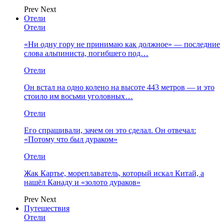
Prev
Next
Отели
Отели
«Ни одну гору не принимаю как должное» — последние
слова альпиниста, погибшего под…
Отели
Он встал на одно колено на высоте 443 метров — и это
стоило им восьми уголовных…
Отели
Его спрашивали, зачем он это сделал. Он отвечал:
«Потому что был дураком»
Отели
Жак Картье, мореплаватель, который искал Китай, а
нашёл Канаду и «золото дураков»
Prev
Next
Путешествия
Отели