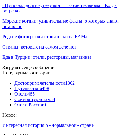
«Путь был долгим, результат — сомнительным». Когда
встреча с…
Морские котики: удивительные факты, о которых знают
немногие
Редкие фотографии строительства БАМа
Страны, которых на самом деле нет
Еда в Турции: отели, рестораны, магазины
Загрузить еще сообщения
Популярные категории
Достопримечательности
1362
Путешествия
498
Отели
465
Советы туристам
34
Отели России
0
Новое:
Интересная история о «нормальной» стране