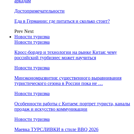
аркадам
Достопримечательности
Еда в Германии: где питаться и сколько стоит?
Prev
Next
Новости туризма
Новости туризма
Кросс-бордер и технологии на рынке Китая: чему
российский турбизнес может научиться
Новости туризма
Минэкономразвития: существенного выравнивания
туристического сезона в России пока не …
Новости туризма
Особенности работы с Китаем: портрет туриста, каналы
продаж и искусство коммуникации
Новости туризма
Маевка ТУРСЛИВКИ в стиле BBQ 2026