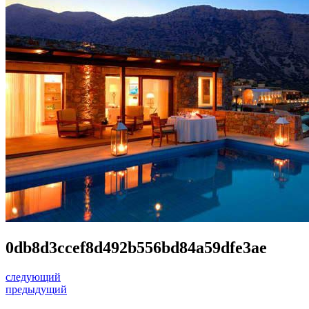
0db8d3ccef8d492b556bd84a59dfe3ae
следующий
предыдущий