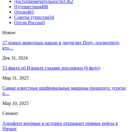
Достопримечательности
1362
Путешествия
498
Отели
465
Советы туристам
34
Отели России
0
Новое:
27 новых животных нашли в джунглях Перу: посмотрите,
кто…
Дек 31, 2024
53 факта об Израиле глазами россиянки (6 фото)
Мар 31, 2025
Самые известные шифровальные машины прошлого: успехи
и…
Мар 10, 2025
Свежее:
Аэрофлот впервые в истории открывает прямые рейсы в
Нячанг