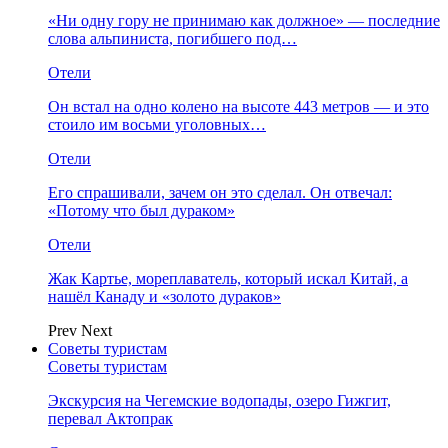
«Ни одну гору не принимаю как должное» — последние
слова альпиниста, погибшего под…
Отели
Он встал на одно колено на высоте 443 метров — и это
стоило им восьми уголовных…
Отели
Его спрашивали, зачем он это сделал. Он отвечал:
«Потому что был дураком»
Отели
Жак Картье, мореплаватель, который искал Китай, а
нашёл Канаду и «золото дураков»
Prev
Next
Советы туристам
Советы туристам
Экскурсия на Чегемские водопады, озеро Гижгит,
перевал Актопрак