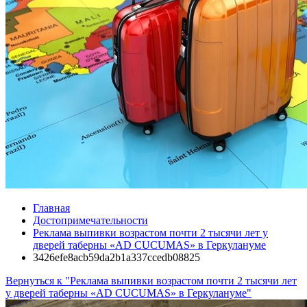
Главная
Достопримечательности
Реклама выпивки возрастом почти 2 тысячи лет у
дверей таберны «AD CUCUMAS» в Геркулануме
3426efe8acb59da2b1a337ccedb08825
Вернуться к "Реклама выпивки возрастом почти 2 тысячи лет
у дверей таберны «AD CUCUMAS» в Геркулануме"