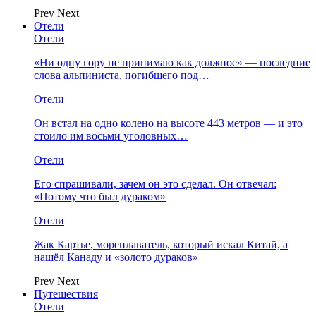
Prev
Next
Отели
Отели
«Ни одну гору не принимаю как должное» — последние
слова альпиниста, погибшего под…
Отели
Он встал на одно колено на высоте 443 метров — и это
стоило им восьми уголовных…
Отели
Его спрашивали, зачем он это сделал. Он отвечал:
«Потому что был дураком»
Отели
Жак Картье, мореплаватель, который искал Китай, а
нашёл Канаду и «золото дураков»
Prev
Next
Путешествия
Отели