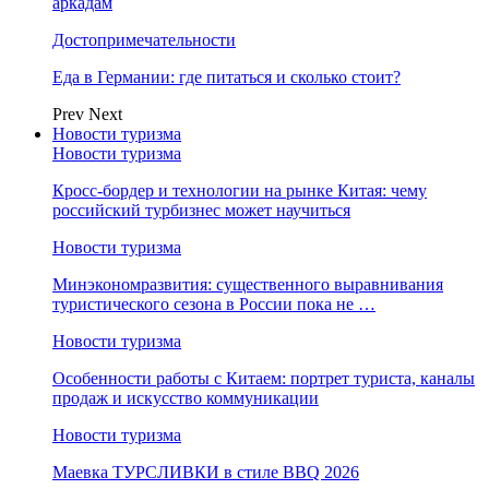
аркадам
Достопримечательности
Еда в Германии: где питаться и сколько стоит?
Prev
Next
Новости туризма
Новости туризма
Кросс-бордер и технологии на рынке Китая: чему
российский турбизнес может научиться
Новости туризма
Минэкономразвития: существенного выравнивания
туристического сезона в России пока не …
Новости туризма
Особенности работы с Китаем: портрет туриста, каналы
продаж и искусство коммуникации
Новости туризма
Маевка ТУРСЛИВКИ в стиле BBQ 2026