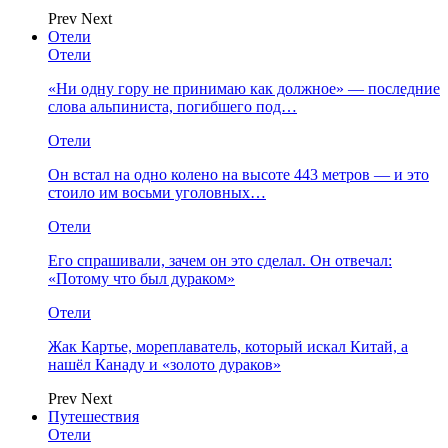
Prev
Next
Отели
Отели
«Ни одну гору не принимаю как должное» — последние
слова альпиниста, погибшего под…
Отели
Он встал на одно колено на высоте 443 метров — и это
стоило им восьми уголовных…
Отели
Его спрашивали, зачем он это сделал. Он отвечал:
«Потому что был дураком»
Отели
Жак Картье, мореплаватель, который искал Китай, а
нашёл Канаду и «золото дураков»
Prev
Next
Путешествия
Отели