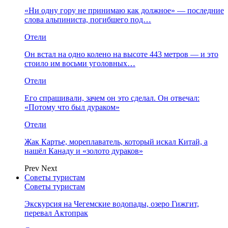
«Ни одну гору не принимаю как должное» — последние
слова альпиниста, погибшего под…
Отели
Он встал на одно колено на высоте 443 метров — и это
стоило им восьми уголовных…
Отели
Его спрашивали, зачем он это сделал. Он отвечал:
«Потому что был дураком»
Отели
Жак Картье, мореплаватель, который искал Китай, а
нашёл Канаду и «золото дураков»
Prev
Next
Советы туристам
Советы туристам
Экскурсия на Чегемские водопады, озеро Гижгит,
перевал Актопрак