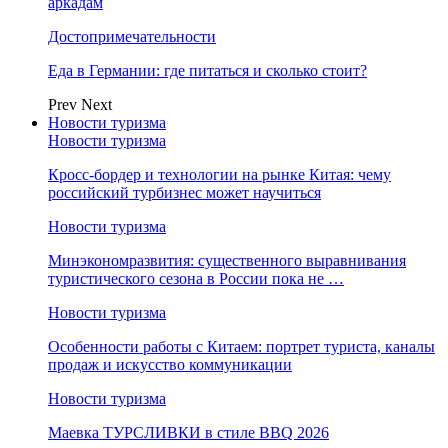
аркадам
Достопримечательности
Еда в Германии: где питаться и сколько стоит?
Prev
Next
Новости туризма
Новости туризма
Кросс-бордер и технологии на рынке Китая: чему
российский турбизнес может научиться
Новости туризма
Минэкономразвития: существенного выравнивания
туристического сезона в России пока не …
Новости туризма
Особенности работы с Китаем: портрет туриста, каналы
продаж и искусство коммуникации
Новости туризма
Маевка ТУРСЛИВКИ в стиле BBQ 2026