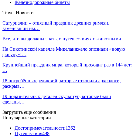
Железнодорожные билеты
Travel Новости
Сатурналии – отвязный праздник древних римлян,
заменявший им…
Все, что вы должны знать, о путешествиях с животными
На Сикстинской капелле Микеланджело опознали «новую
фигуру»!…
Крупнейший праздник мира, который проходит раз в 144 лет:
…
18 погребённых реликвий, которые откопали археологи,
раскрыв…
19 поразительных деталей скульптур, которые были
сделаны…
Загрузить еще сообщения
Популярные категории
Достопримечательности
1362
Путешествия
498