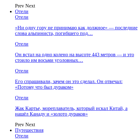
Prev
Next
Отели
Отели
«Ни одну гору не принимаю как должное» — последние
слова альпиниста, погибшего под…
Отели
Он встал на одно колено на высоте 443 метров — и это
стоило им восьми уголовных…
Отели
Его спрашивали, зачем он это сделал. Он отвечал:
«Потому что был дураком»
Отели
Жак Картье, мореплаватель, который искал Китай, а
нашёл Канаду и «золото дураков»
Prev
Next
Путешествия
Отели