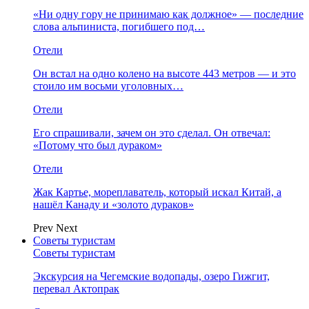
«Ни одну гору не принимаю как должное» — последние
слова альпиниста, погибшего под…
Отели
Он встал на одно колено на высоте 443 метров — и это
стоило им восьми уголовных…
Отели
Его спрашивали, зачем он это сделал. Он отвечал:
«Потому что был дураком»
Отели
Жак Картье, мореплаватель, который искал Китай, а
нашёл Канаду и «золото дураков»
Prev
Next
Советы туристам
Советы туристам
Экскурсия на Чегемские водопады, озеро Гижгит,
перевал Актопрак