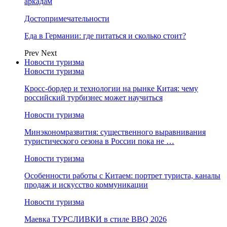
аркадам
Достопримечательности
Еда в Германии: где питаться и сколько стоит?
Prev
Next
Новости туризма
Новости туризма
Кросс-бордер и технологии на рынке Китая: чему
российский турбизнес может научиться
Новости туризма
Минэкономразвития: существенного выравнивания
туристического сезона в России пока не …
Новости туризма
Особенности работы с Китаем: портрет туриста, каналы
продаж и искусство коммуникации
Новости туризма
Маевка ТУРСЛИВКИ в стиле BBQ 2026