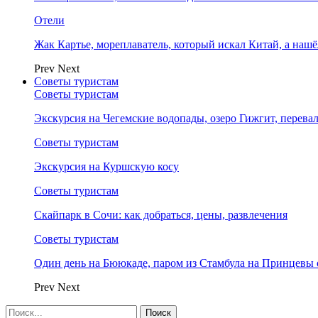
Отели
Жак Картье, мореплаватель, который искал Китай, а нашё
Prev
Next
Советы туристам
Советы туристам
Экскурсия на Чегемские водопады, озеро Гижгит, перева
Советы туристам
Экскурсия на Куршскую косу
Советы туристам
Скайпарк в Сочи: как добраться, цены, развлечения
Советы туристам
Один день на Бююкаде, паром из Стамбула на Принцевы 
Prev
Next