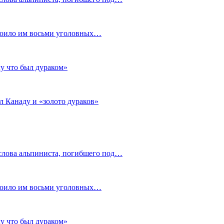
стоило им восьми уголовных…
му что был дураком»
л Канаду и «золото дураков»
слова альпиниста, погибшего под…
стоило им восьми уголовных…
му что был дураком»