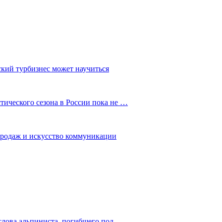
ский турбизнес может научиться
ического сезона в России пока не …
 продаж и искусство коммуникации
слова альпиниста, погибшего под…