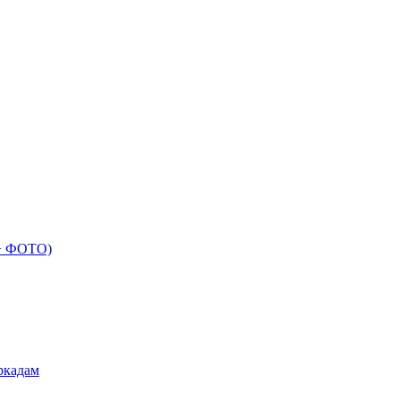
 + ФОТО)
ркадам