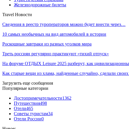
Железнодорожные билеты
Travel Новости
Сведения в реестр туроператоров можно будет внести через…
10 самых необычных на вид автомобилей в истории
Роскошные завтраки из разных уголков мира
Треть россиян регулярно практикуют «тихий отпуск»
На форуме ОТДЫХ Leisure 2025 разберут, как цивилизационн
Как старые вещи из хлама, найденные случайно, сделали свои
Загрузить еще сообщения
Популярные категории
Достопримечательности
1362
Путешествия
498
Отели
465
Советы туристам
34
Отели России
0
Новое: