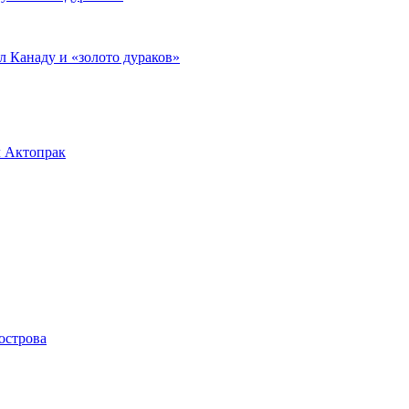
л Канаду и «золото дураков»
л Актопрак
острова