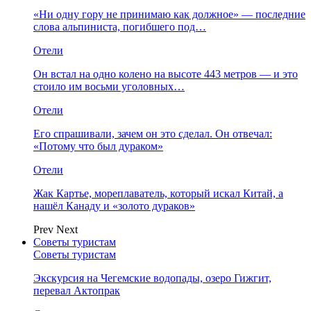
«Ни одну гору не принимаю как должное» — последние
слова альпиниста, погибшего под…
Отели
Он встал на одно колено на высоте 443 метров — и это
стоило им восьми уголовных…
Отели
Его спрашивали, зачем он это сделал. Он отвечал:
«Потому что был дураком»
Отели
Жак Картье, мореплаватель, который искал Китай, а
нашёл Канаду и «золото дураков»
Prev
Next
Советы туристам
Советы туристам
Экскурсия на Чегемские водопады, озеро Гижгит,
перевал Актопрак