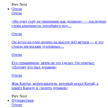
Prev
Next
Отели
Отели
«Ни одну гору не принимаю как должное» — последние
слова альпиниста, погибшего под…
Отели
Он встал на одно колено на высоте 443 метров — и это
стоило им восьми уголовных…
Отели
Его спрашивали, зачем он это сделал. Он отвечал:
«Потому что был дураком»
Отели
Жак Картье, мореплаватель, который искал Китай, а
нашёл Канаду и «золото дураков»
Prev
Next
Путешествия
Отели