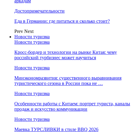
аркадам
Достопримечательности
Еда в Германии: где питаться и сколько стоит?
Prev
Next
Новости туризма
Новости туризма
Кросс-бордер и технологии на рынке Китая: чему
российский турбизнес может научиться
Новости туризма
Минэкономразвития: существенного выравнивания
туристического сезона в России пока не …
Новости туризма
Особенности работы с Китаем: портрет туриста, каналы
продаж и искусство коммуникации
Новости туризма
Маевка ТУРСЛИВКИ в стиле BBQ 2026