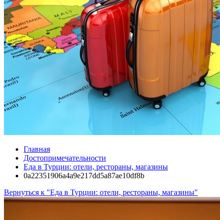
Главная
Достопримечательности
Еда в Турции: отели, рестораны, магазины
0a22351906a4a9e217dd5a87ae10df8b
Вернуться к "Еда в Турции: отели, рестораны, магазины"