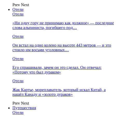
Prev
Next
Отели
Отели
«Ни одну гору не принимаю как должное» — последние
слова альпиниста, погибшего под…
Отели
Он встал на одно колено на высоте 443 метров — и это
стоило им восьми уголовных…
Отели
Его спрашивали, зачем он это сделал. Он отвечал:
«Потому что был дураком»
Отели
Жак Картье, мореплаватель, который искал Китай, а
нашёл Канаду и «золото дураков»
Prev
Next
Путешествия
Отели