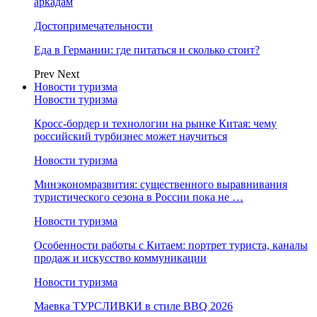
аркадам
Достопримечательности
Еда в Германии: где питаться и сколько стоит?
Prev
Next
Новости туризма
Новости туризма
Кросс-бордер и технологии на рынке Китая: чему
российский турбизнес может научиться
Новости туризма
Минэкономразвития: существенного выравнивания
туристического сезона в России пока не …
Новости туризма
Особенности работы с Китаем: портрет туриста, каналы
продаж и искусство коммуникации
Новости туризма
Маевка ТУРСЛИВКИ в стиле BBQ 2026