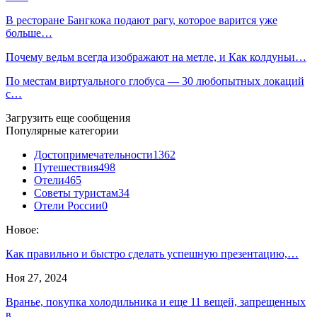
В ресторане Бангкока подают рагу, которое варится уже
больше…
Почему ведьм всегда изображают на метле, и Как колдуньи…
По местам виртуального глобуса — 30 любопытных локаций
с…
Загрузить еще сообщения
Популярные категории
Достопримечательности
1362
Путешествия
498
Отели
465
Советы туристам
34
Отели России
0
Новое:
Как правильно и быстро сделать успешную презентацию,…
Ноя 27, 2024
Вранье, покупка холодильника и еще 11 вещей, запрещенных
в…