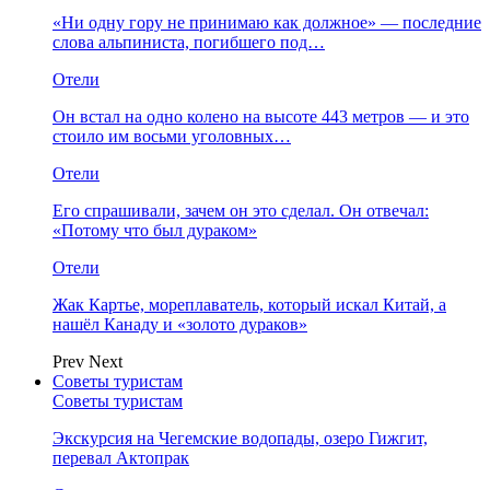
«Ни одну гору не принимаю как должное» — последние
слова альпиниста, погибшего под…
Отели
Он встал на одно колено на высоте 443 метров — и это
стоило им восьми уголовных…
Отели
Его спрашивали, зачем он это сделал. Он отвечал:
«Потому что был дураком»
Отели
Жак Картье, мореплаватель, который искал Китай, а
нашёл Канаду и «золото дураков»
Prev
Next
Советы туристам
Советы туристам
Экскурсия на Чегемские водопады, озеро Гижгит,
перевал Актопрак