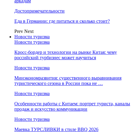
аркадам
Достопримечательности
Еда в Германии: где питаться и сколько стоит?
Prev
Next
Новости туризма
Новости туризма
Кросс-бордер и технологии на рынке Китая: чему
российский турбизнес может научиться
Новости туризма
Минэкономразвития: существенного выравнивания
туристического сезона в России пока не …
Новости туризма
Особенности работы с Китаем: портрет туриста, каналы
продаж и искусство коммуникации
Новости туризма
Маевка ТУРСЛИВКИ в стиле BBQ 2026