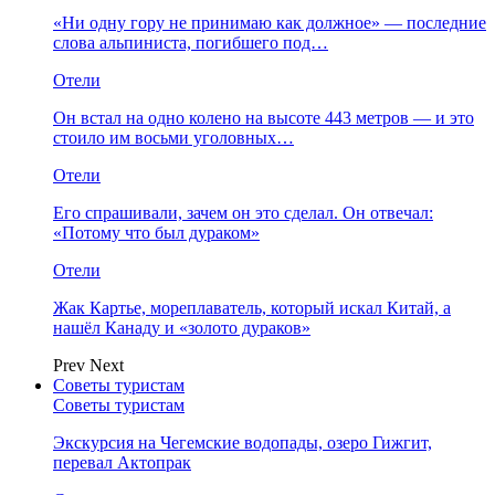
«Ни одну гору не принимаю как должное» — последние
слова альпиниста, погибшего под…
Отели
Он встал на одно колено на высоте 443 метров — и это
стоило им восьми уголовных…
Отели
Его спрашивали, зачем он это сделал. Он отвечал:
«Потому что был дураком»
Отели
Жак Картье, мореплаватель, который искал Китай, а
нашёл Канаду и «золото дураков»
Prev
Next
Советы туристам
Советы туристам
Экскурсия на Чегемские водопады, озеро Гижгит,
перевал Актопрак