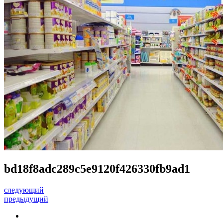
bd18f8adc289c5e9120f426330fb9ad1
следующий
предыдущий