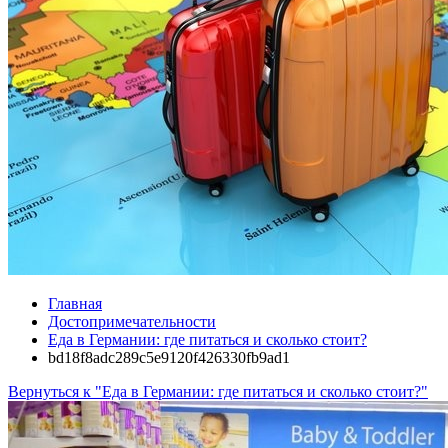
Главная
Достопримечательности
Еда в Германии: где питаться и сколько стоит?
bd18f8adc289c5e9120f426330fb9ad1
Вернуться к "Еда в Германии: где питаться и сколько стоит?"