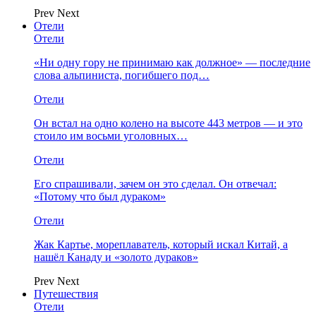
Prev
Next
Отели
Отели
«Ни одну гору не принимаю как должное» — последние
слова альпиниста, погибшего под…
Отели
Он встал на одно колено на высоте 443 метров — и это
стоило им восьми уголовных…
Отели
Его спрашивали, зачем он это сделал. Он отвечал:
«Потому что был дураком»
Отели
Жак Картье, мореплаватель, который искал Китай, а
нашёл Канаду и «золото дураков»
Prev
Next
Путешествия
Отели