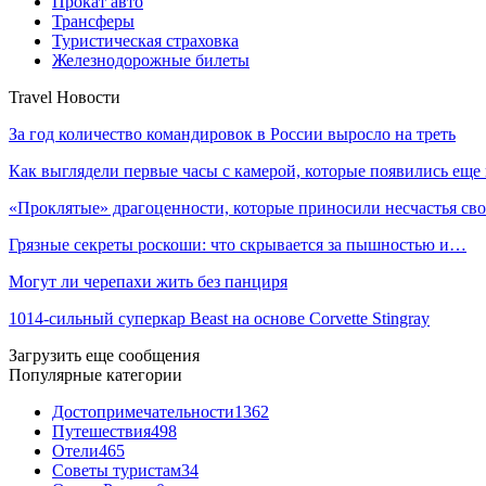
Прокат авто
Трансферы
Туристическая страховка
Железнодорожные билеты
Travel Новости
За год количество командировок в России выросло на треть
Как выглядели первые часы с камерой, которые появились ещ
«Проклятые» драгоценности, которые приносили несчастья с
Грязные секреты роскоши: что скрывается за пышностью и…
Могут ли черепахи жить без панциря
1014-сильный суперкар Beast на основе Corvette Stingray
Загрузить еще сообщения
Популярные категории
Достопримечательности
1362
Путешествия
498
Отели
465
Советы туристам
34