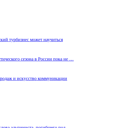
ский турбизнес может научиться
ического сезона в России пока не …
 продаж и искусство коммуникации
слова альпиниста, погибшего под…