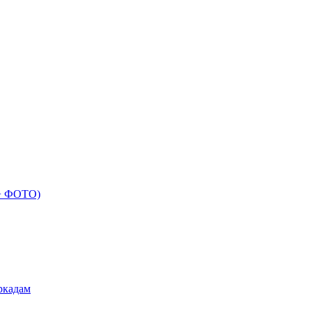
 + ФОТО)
ркадам