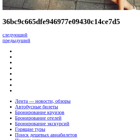
36bc9c665dfe946977e09430c14ce7d5
следующий
предыдущий
Лента — новости, обзоры
Автобусные билеты
Бронирование круизов
Бронирование отелей
Бронирование экскурсий
Горящие туры
Поиск дешевых авиабилетов