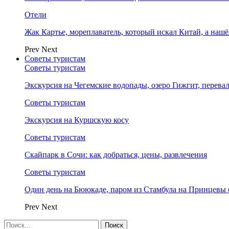
Отели
Жак Картье, мореплаватель, который искал Китай, а нашё
Prev
Next
Советы туристам
Советы туристам
Экскурсия на Чегемские водопады, озеро Гижгит, перева
Советы туристам
Экскурсия на Куршскую косу
Советы туристам
Скайпарк в Сочи: как добраться, цены, развлечения
Советы туристам
Один день на Бююкаде, паром из Стамбула на Принцевы 
Prev
Next