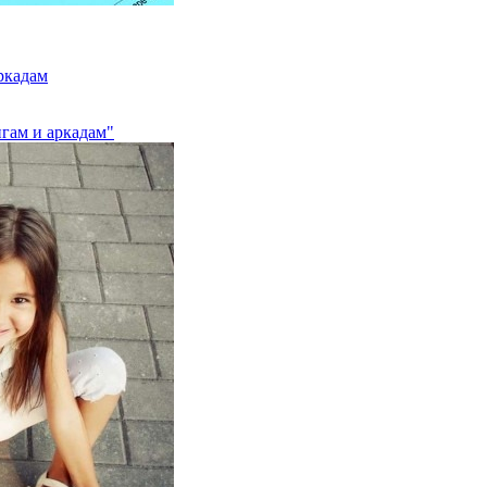
ркадам
нгам и аркадам"