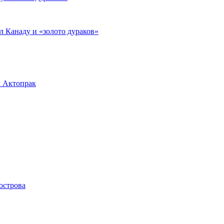
л Канаду и «золото дураков»
л Актопрак
острова