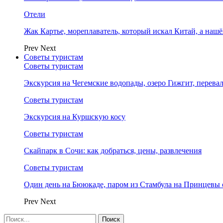
Отели
Жак Картье, мореплаватель, который искал Китай, а нашё
Prev
Next
Советы туристам
Советы туристам
Экскурсия на Чегемские водопады, озеро Гижгит, перева
Советы туристам
Экскурсия на Куршскую косу
Советы туристам
Скайпарк в Сочи: как добраться, цены, развлечения
Советы туристам
Один день на Бююкаде, паром из Стамбула на Принцевы 
Prev
Next