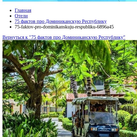
Главная
Отели
75 фактов про Доминиканскую Республику
75-faktov-pro-dominikanskuju-respubliku-6896a45
Вернуться к "75 фактов про Доминиканскую Республику"