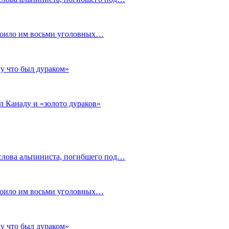
стоило им восьми уголовных…
му что был дураком»
л Канаду и «золото дураков»
слова альпиниста, погибшего под…
стоило им восьми уголовных…
му что был дураком»