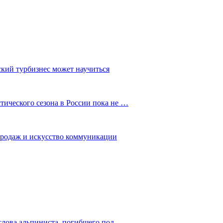
ский турбизнес может научиться
ического сезона в России пока не …
 продаж и искусство коммуникации
слова альпиниста, погибшего под…