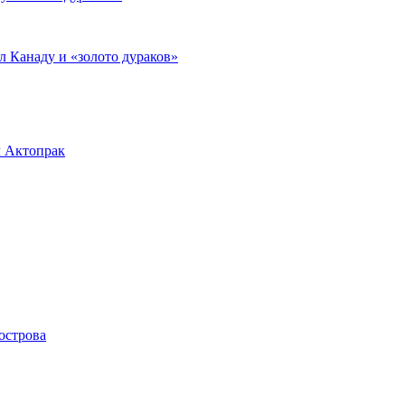
л Канаду и «золото дураков»
л Актопрак
острова