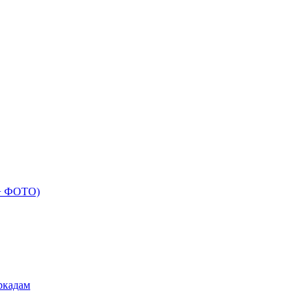
 + ФОТО)
ркадам