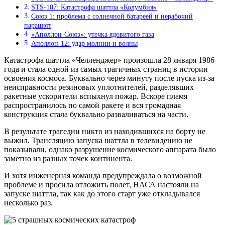
STS-107: Катастрофа шаттла «Колумбия»
Союз 1: проблема с солнечной батареей и нерабочий
парашют
«Аполлон-Союз»: утечка ядовитого газа
Аполлон-12: удар молнии и волны
Катастрофа шаттла «Челленджер» произошла 28 января 1986
года и стала одной из самых трагичных страниц в истории
освоения космоса. Буквально через минуту после пуска из-за
неисправности резиновых уплотнителей, разделявших
ракетные ускорители вспыхнул пожар. Вскоре пламя
распространилось по самой ракете и вся громадная
конструкция стала буквально разваливаться на части.
В результате трагедии никто из находившихся на борту не
выжил. Трансляцию запуска шаттла в телевидению не
показывали, однако разрушение космического аппарата было
заметно из разных точек континента.
И хотя инженерная команда предупреждала о возможной
проблеме и просила отложить полет, НАСА настояли на
запуске шаттла, так как до этого старт уже откладывался
несколько раз.