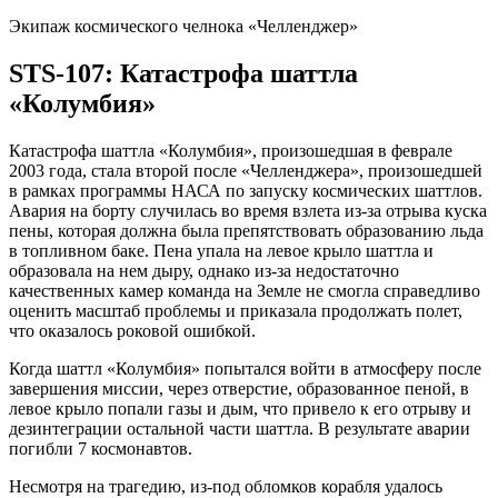
Экипаж космического челнока «Челленджер»
STS-107: Катастрофа шаттла
«Колумбия»
Катастрофа шаттла «Колумбия», произошедшая в феврале
2003 года, стала второй после «Челленджера», произошедшей
в рамках программы НАСА по запуску космических шаттлов.
Авария на борту случилась во время взлета из-за отрыва куска
пены, которая должна была препятствовать образованию льда
в топливном баке. Пена упала на левое крыло шаттла и
образовала на нем дыру, однако из-за недостаточно
качественных камер команда на Земле не смогла справедливо
оценить масштаб проблемы и приказала продолжать полет,
что оказалось роковой ошибкой.
Когда шаттл «Колумбия» попытался войти в атмосферу после
завершения миссии, через отверстие, образованное пеной, в
левое крыло попали газы и дым, что привело к его отрыву и
дезинтеграции остальной части шаттла. В результате аварии
погибли 7 космонавтов.
Несмотря на трагедию, из-под обломков корабля удалось