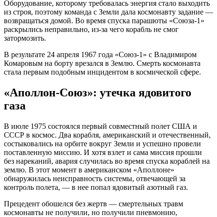
Оборудование, которому требовалась энергия стало выходить
из строя, поэтому команда с Земли дала космонавту задание —
возвращаться домой. Во время спуска парашюты «Союза-1»
раскрылись неправильно, из-за чего корабль не смог
затормозить.
В результате 24 апреля 1967 года «Союз-1» с Владимиром
Комаровым на борту врезался в Землю. Смерть космонавта
стала первым подобным инцидентом в космической сфере.
«Аполлон-Союз»: утечка ядовитого
газа
В июле 1975 состоялся первый совместный полет США и
СССР в космос. Два корабля, американский и отечественный,
состыковались на орбите вокруг Земли и успешно провели
поставленную миссию. И хотя взлет и сама миссия прошли
без нареканий, авария случилась во время спуска кораблей на
землю. В этот момент в американском «Аполлоне»
обнаружилась неисправность системы, отвечающей за
контроль полета, — в нее попал ядовитый азотный газ.
Прецедент обошелся без жертв — смертельных травм
космонавты не получили, но получили пневмонию,