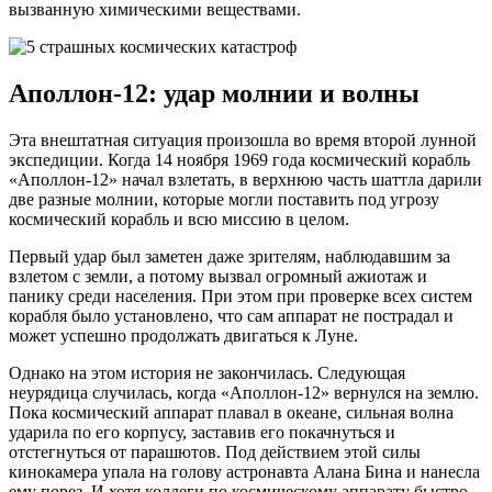
вызванную химическими веществами.
Аполлон-12: удар молнии и волны
Эта внештатная ситуация произошла во время второй лунной
экспедиции. Когда 14 ноября 1969 года космический корабль
«Аполлон-12» начал взлетать, в верхнюю часть шаттла дарили
две разные молнии, которые могли поставить под угрозу
космический корабль и всю миссию в целом.
Первый удар был заметен даже зрителям, наблюдавшим за
взлетом с земли, а потому вызвал огромный ажиотаж и
панику среди населения. При этом при проверке всех систем
корабля было установлено, что сам аппарат не пострадал и
может успешно продолжать двигаться к Луне.
Однако на этом история не закончилась. Следующая
неурядица случилась, когда «Аполлон-12» вернулся на землю.
Пока космический аппарат плавал в океане, сильная волна
ударила по его корпусу, заставив его покачнуться и
отстегнуться от парашютов. Под действием этой силы
кинокамера упала на голову астронавта Алана Бина и нанесла
ему порез. И хотя коллеги по космическому аппарату быстро