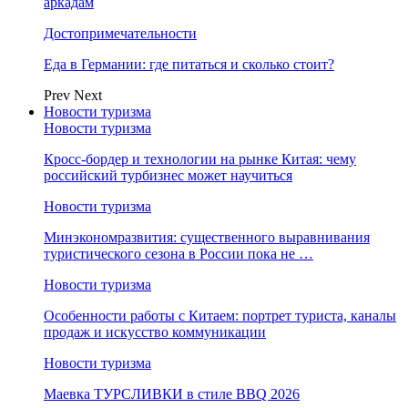
аркадам
Достопримечательности
Еда в Германии: где питаться и сколько стоит?
Prev
Next
Новости туризма
Новости туризма
Кросс-бордер и технологии на рынке Китая: чему
российский турбизнес может научиться
Новости туризма
Минэкономразвития: существенного выравнивания
туристического сезона в России пока не …
Новости туризма
Особенности работы с Китаем: портрет туриста, каналы
продаж и искусство коммуникации
Новости туризма
Маевка ТУРСЛИВКИ в стиле BBQ 2026