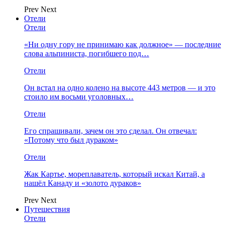
Prev
Next
Отели
Отели
«Ни одну гору не принимаю как должное» — последние
слова альпиниста, погибшего под…
Отели
Он встал на одно колено на высоте 443 метров — и это
стоило им восьми уголовных…
Отели
Его спрашивали, зачем он это сделал. Он отвечал:
«Потому что был дураком»
Отели
Жак Картье, мореплаватель, который искал Китай, а
нашёл Канаду и «золото дураков»
Prev
Next
Путешествия
Отели