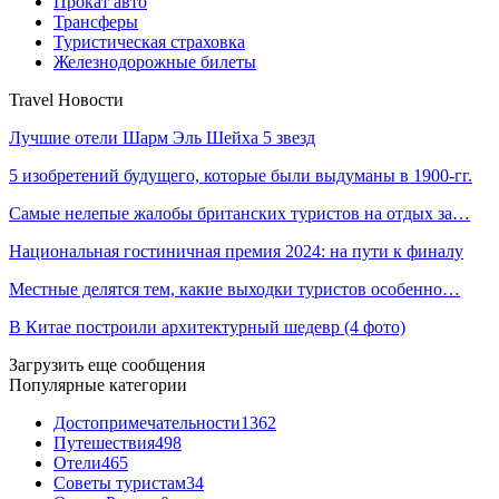
Прокат авто
Трансферы
Туристическая страховка
Железнодорожные билеты
Travel Новости
Лучшие отели Шарм Эль Шейха 5 звезд
5 изобретений будущего, которые были выдуманы в 1900-гг.
Самые нелепые жалобы британских туристов на отдых за…
Национальная гостиничная премия 2024: на пути к финалу
Местные делятся тем, какие выходки туристов особенно…
В Китае построили архитектурный шедевр (4 фото)
Загрузить еще сообщения
Популярные категории
Достопримечательности
1362
Путешествия
498
Отели
465
Советы туристам
34