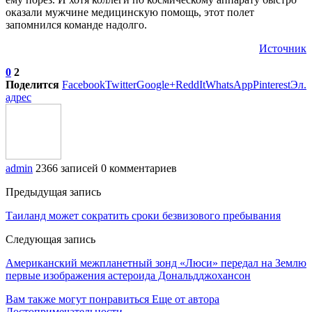
оказали мужчине медицинскую помощь, этот полет
запомнился команде надолго.
Источник
0
2
Поделится
Facebook
Twitter
Google+
ReddIt
WhatsApp
Pinterest
Эл.
адрес
admin
2366 записей
0 комментариев
Предыдущая запись
Таиланд может сократить сроки безвизового пребывания
Следующая запись
Американский межпланетный зонд «Люси» передал на Землю
первые изображения астероида Дональдджохансон
Вам также могут понравиться
Еще от автора
Достопримечательности