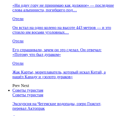
«Ни одну гору не принимаю как должное» — последние
слова альпиниста, погибшего под…
Отели
Он встал на одно колено на высоте 443 метров — и это
стоило им восьми уголовных…
Отели
Его спрашивали, зачем он это сделал. Он отвечал:
«Потому что был дураком»
Отели
Жак Картье, мореплаватель, который искал Китай, а
нашёл Канаду и «золото дураков»
Prev
Next
Советы туристам
Советы туристам
Экскурсия на Чегемские водопады, озеро Гижгит,
перевал Актопрак