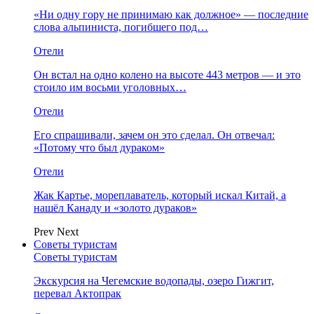
«Ни одну гору не принимаю как должное» — последние
слова альпиниста, погибшего под…
Отели
Он встал на одно колено на высоте 443 метров — и это
стоило им восьми уголовных…
Отели
Его спрашивали, зачем он это сделал. Он отвечал:
«Потому что был дураком»
Отели
Жак Картье, мореплаватель, который искал Китай, а
нашёл Канаду и «золото дураков»
Prev
Next
Советы туристам
Советы туристам
Экскурсия на Чегемские водопады, озеро Гижгит,
перевал Актопрак