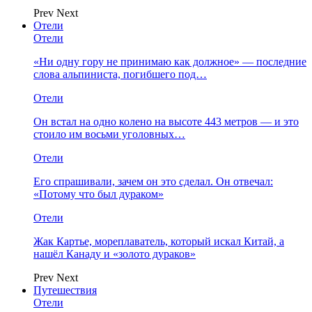
Prev
Next
Отели
Отели
«Ни одну гору не принимаю как должное» — последние
слова альпиниста, погибшего под…
Отели
Он встал на одно колено на высоте 443 метров — и это
стоило им восьми уголовных…
Отели
Его спрашивали, зачем он это сделал. Он отвечал:
«Потому что был дураком»
Отели
Жак Картье, мореплаватель, который искал Китай, а
нашёл Канаду и «золото дураков»
Prev
Next
Путешествия
Отели