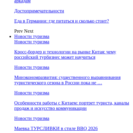
аркадам
Достопримечательности
Еда в Германии: где питаться и сколько стоит?
Prev
Next
Новости туризма
Новости туризма
Кросс-бордер и технологии на рынке Китая: чему
российский турбизнес может научиться
Новости туризма
Минэкономразвития: существенного выравнивания
туристического сезона в России пока не …
Новости туризма
Особенности работы с Китаем: портрет туриста, каналы
продаж и искусство коммуникации
Новости туризма
Маевка ТУРСЛИВКИ в стиле BBQ 2026