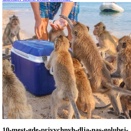
10-mest-gde-privychnyh-dlja-nas-golubej-