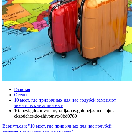
Главная
Отели
10 мест, где привычных для нас голубей заменяют
экзотические животные
10-mest-gde-privychnyh-dlja-nas-golubej-zamenjajut-
ekzoticheskie-zhivotnye-0bd0780
Вернуться к "10 мест, где привычных для нас голубей
заменяют экзотические животные"