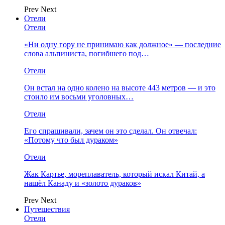
Prev
Next
Отели
Отели
«Ни одну гору не принимаю как должное» — последние
слова альпиниста, погибшего под…
Отели
Он встал на одно колено на высоте 443 метров — и это
стоило им восьми уголовных…
Отели
Его спрашивали, зачем он это сделал. Он отвечал:
«Потому что был дураком»
Отели
Жак Картье, мореплаватель, который искал Китай, а
нашёл Канаду и «золото дураков»
Prev
Next
Путешествия
Отели