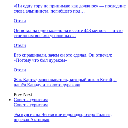
«Ни одну гору не принимаю как должное» — последние
слова альпиниста, погибшего под…
Отели
Он встал на одно колено на высоте 443 метров — и это
стоило им восьми уголовных…
Отели
Его спрашивали, зачем он это сделал. Он отвечал:
«Потому что был дураком»
Отели
Жак Картье, мореплаватель, который искал Китай, а
нашёл Канаду и «золото дураков»
Prev
Next
Советы туристам
Советы туристам
Экскурсия на Чегемские водопады, озеро Гижгит,
перевал Актопрак