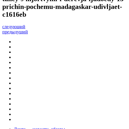
prichin-pochemu-madagaskar-udivljaet-
c1616eb
следующий
предыдущий