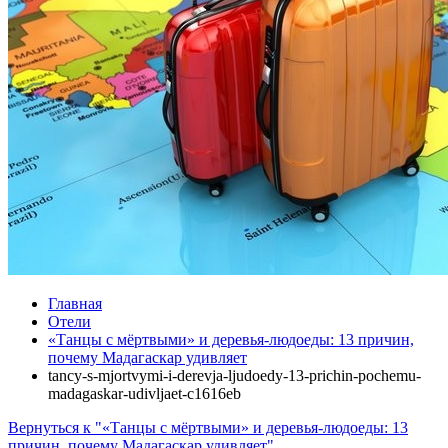
Главная
Отели
«Танцы с мёртвыми» и деревья‑людоеды: 13 причин,
почему Мадагаскар удивляет
tancy-s-mjortvymi-i-derevja‑ljudoedy-13-prichin-pochemu-
madagaskar-udivljaet-c1616eb
Вернуться к "«Танцы с мёртвыми» и деревья‑людоеды: 13
причин, почему Мадагаскар удивляет"