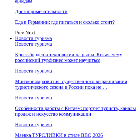
аркадам
Достопримечательности
Еда в Германии: где питаться и сколько стоит?
Prev
Next
Новости туризма
Новости туризма
Кросс-бордер и технологии на рынке Китая: чему
российский турбизнес может научиться
Новости туризма
Минэкономразвития: существенного выравнивания
туристического сезона в России пока не …
Новости туризма
Особенности работы с Китаем: портрет туриста, каналы
продаж и искусство коммуникации
Новости туризма
Маевка ТУРСЛИВКИ в стиле BBQ 2026