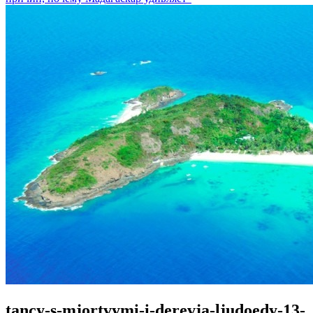
tancy-s-mjortvymi-i-derevja‑ljudoedy-13-