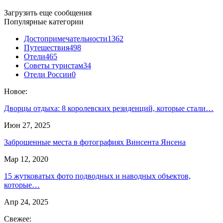
Загрузить еще сообщения
Популярные категории
Достопримечательности
1362
Путешествия
498
Отели
465
Советы туристам
34
Отели России
0
Новое:
Дворцы отдыха: 8 королевских резиденций, которые стали…
Июн 27, 2025
Заброшенные места в фотографиях Винсента Янсена
Мар 12, 2020
15 жутковатых фото подводных и наводных объектов,
которые…
Апр 24, 2025
Свежее: