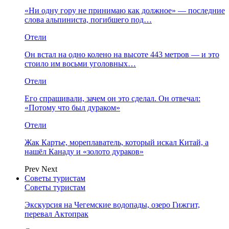
«Ни одну гору не принимаю как должное» — последние
слова альпиниста, погибшего под…
Отели
Он встал на одно колено на высоте 443 метров — и это
стоило им восьми уголовных…
Отели
Его спрашивали, зачем он это сделал. Он отвечал:
«Потому что был дураком»
Отели
Жак Картье, мореплаватель, который искал Китай, а
нашёл Канаду и «золото дураков»
Prev
Next
Советы туристам
Советы туристам
Экскурсия на Чегемские водопады, озеро Гижгит,
перевал Актопрак