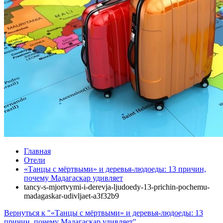
Главная
Отели
«Танцы с мёртвыми» и деревья‑людоеды: 13 причин,
почему Мадагаскар удивляет
tancy-s-mjortvymi-i-derevja‑ljudoedy-13-prichin-pochemu-
madagaskar-udivljaet-a3f32b9
Вернуться к "«Танцы с мёртвыми» и деревья‑людоеды: 13
причин, почему Мадагаскар удивляет"