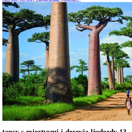
tancy-s-mjortvymi-i-derevja‑ljudoedy-13-