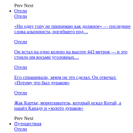
Prev
Next
Отели
Отели
«Ни одну гору не принимаю как должное» — последние
слова альпиниста, погибшего под…
Отели
Он встал на одно колено на высоте 443 метров — и это
стоило им восьми уголовных…
Отели
Его спрашивали, зачем он это сделал. Он отвечал:
«Потому что был дураком»
Отели
Жак Картье, мореплаватель, который искал Китай, а
нашёл Канаду и «золото дураков»
Prev
Next
Путешествия
Отели