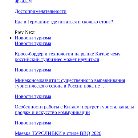
аркадам
Достопримечательности
Еда в Германии: где питаться и сколько стоит?
Prev
Next
Новости туризма
Новости туризма
Кросс-бордер и технологии на рынке Китая: чему
российский турбизнес может научиться
Новости туризма
Минэкономразвития: существенного выравнивания
туристического сезона в России пока не …
Новости туризма
Особенности работы с Китаем: портрет туриста, каналы
продаж и искусство коммуникации
Новости туризма
Маевка ТУРСЛИВКИ в стиле BBQ 2026